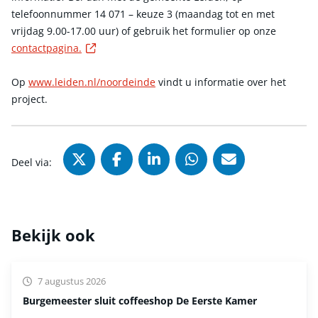
telefoonnummer 14 071 – keuze 3
(maandag tot en met
vrijdag 9.00-17.00 uur) of gebruik het formulier op onze
Externe link
contactpagina.
Op
www.leiden.nl/noordeinde
vindt u informatie over het
project.
Deel via X (Twitter), opent in nie
Deel via Facebook, opent in
Deel via LinkedIn, ope
Deel via WhatsAp
Deel via Mai
Deel via:
Bekijk ook
7 augustus 2026
Burgemeester sluit coffeeshop De Eerste Kamer