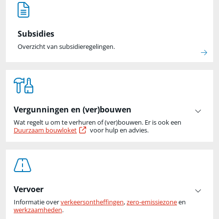
Subsidies
Overzicht van subsidieregelingen
.
Vergunningen en (ver)bouwen
Wat regelt u om te verhuren of (ver)bouwen. Er is ook een
Externe link
Duurzaam bouwloket
voor hulp en advies.
Vervoer
Informatie over
verkeersontheffingen
,
zero-emissiezone
en
werkzaamheden
.