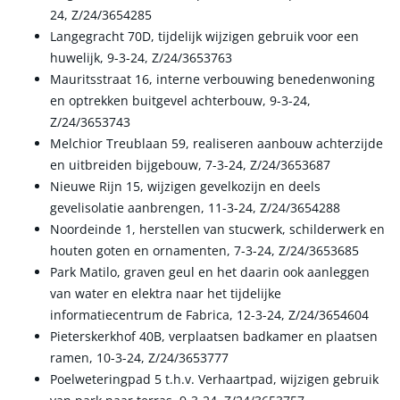
24, Z/24/3654285
Langegracht 70D, tijdelijk wijzigen gebruik voor een
huwelijk, 9-3-24, Z/24/3653763
Mauritsstraat 16, interne verbouwing benedenwoning
en optrekken buitgevel achterbouw, 9-3-24,
Z/24/3653743
Melchior Treublaan 59, realiseren aanbouw achterzijde
en uitbreiden bijgebouw, 7-3-24, Z/24/3653687
Nieuwe Rijn 15, wijzigen gevelkozijn en deels
gevelisolatie aanbrengen, 11-3-24, Z/24/3654288
Noordeinde 1, herstellen van stucwerk, schilderwerk en
houten goten en ornamenten, 7-3-24, Z/24/3653685
Park Matilo, graven geul en het daarin ook aanleggen
van water en elektra naar het tijdelijke
informatiecentrum de Fabrica, 12-3-24, Z/24/3654604
Pieterskerkhof 40B, verplaatsen badkamer en plaatsen
ramen, 10-3-24, Z/24/3653777
Poelweteringpad 5 t.h.v. Verhaartpad, wijzigen gebruik