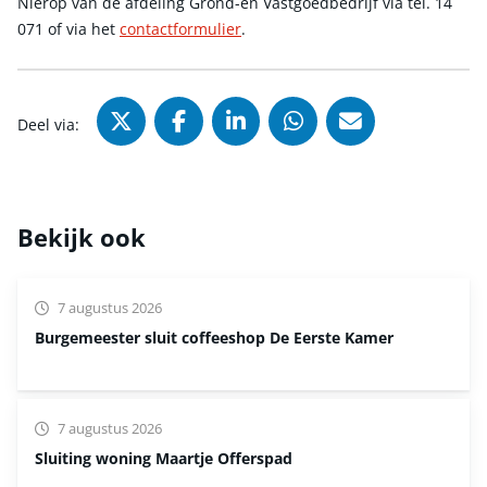
Nierop van de afdeling Grond-en Vastgoedbedrijf via tel. 14
071 of via het
contactformulier
.
Deel via X (Twitter), opent in nie
Deel via Facebook, opent in
Deel via LinkedIn, ope
Deel via WhatsAp
Deel via Mai
Deel via:
Bekijk ook
7 augustus 2026
Burgemeester sluit coffeeshop De Eerste Kamer
7 augustus 2026
Sluiting woning Maartje Offerspad