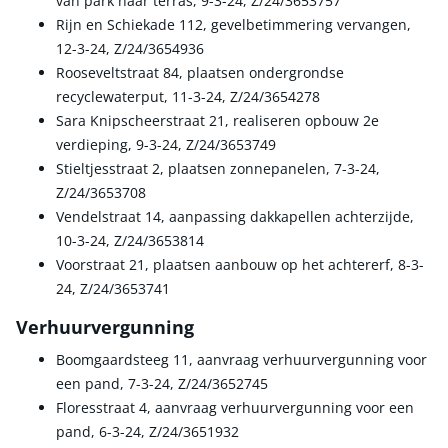
van park naar terras, 9-3-24, Z/24/3653757
Rijn en Schiekade 112, gevelbetimmering vervangen,
12-3-24, Z/24/3654936
Rooseveltstraat 84, plaatsen ondergrondse
recyclewaterput, 11-3-24, Z/24/3654278
Sara Knipscheerstraat 21, realiseren opbouw 2e
verdieping, 9-3-24, Z/24/3653749
Stieltjesstraat 2, plaatsen zonnepanelen, 7-3-24,
Z/24/3653708
Vendelstraat 14, aanpassing dakkapellen achterzijde,
10-3-24, Z/24/3653814
Voorstraat 21, plaatsen aanbouw op het achtererf, 8-3-
24, Z/24/3653741
Verhuurvergunning
Boomgaardsteeg 11, aanvraag verhuurvergunning voor
een pand, 7-3-24, Z/24/3652745
Floresstraat 4, aanvraag verhuurvergunning voor een
pand, 6-3-24, Z/24/3651932