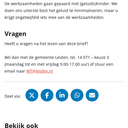
De werkzaamheden gaan gepaard met (geluids)hinder. We
doen ons uiterste best het geluid te minimaliseren, maar u
krijgt ongetwijfeld iets mee van de werkzaamheden.
Vragen
Heeft u vragen na het lezen van deze brief?
Bel dan met de gemeente Leiden, tel. 14 071 – keuze 3
(maandag tot en met vrijdag 9.00-17.00 uur) of stuur een
email naar
WT@leiden.nl
Deel via X (Twitter), opent in nie
Deel via Facebook, opent in
Deel via LinkedIn, ope
Deel via WhatsAp
Deel via Mai
Deel via:
Bekijk ook