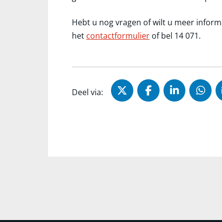
Hebt u nog vragen of wilt u meer inform
het
contactformulier
of bel 14 071.
Deel via X (Twitter)
Deel via Faceb
Deel via 
Dee
Deel via: