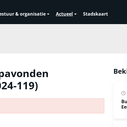
estuur & organisatie
Actueel
Stadskaart
oopavonden
Bek
024-119)
Bu
Ee