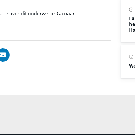
atie over dit onderwerp? Ga naar
La
he
Ha
, opent in nieuw tabblad
ook, opent in nieuw tabblad
LinkedIn, opent in nieuw tabblad
l via WhatsApp, opent in nieuw tabblad
Deel via Mail, opent in nieuw tabblad
We