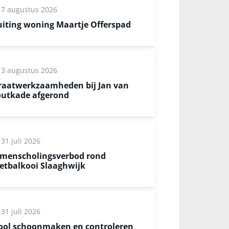
7 augustus 2026
uiting woning Maartje Offerspad
3 augustus 2026
raatwerkzaamheden bij Jan van
utkade afgerond
31 juli 2026
menscholingsverbod rond
etbalkooi Slaaghwijk
31 juli 2026
ool schoonmaken en controleren