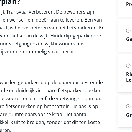
rplan?
Pr
ijk Transvaal verbeteren. De bewoners zijn
 en wensen en ideeën aan te leveren. Een van
t, is het verbeteren van het fietsparkeren. Er
oor fietsen in de wijk. Hinderlijk geparkeerde
Ge
 voor voetgangers en wijkbewoners met
ij voor een rommelig straatbeeld.
Ri
Lo
jes worden geparkeerd op de daarvoor bestemde
e en duidelijk zichtbare fietsparkeerplekken.
eilig wegzetten en heeft de voetganger ruim baan.
 fietsenrekken op het trottoir. Helaas is op
re ruimte daarvoor te krap. Het aantal
Gr
elijk uit te breiden, zonder dat dit ten koste
eren.