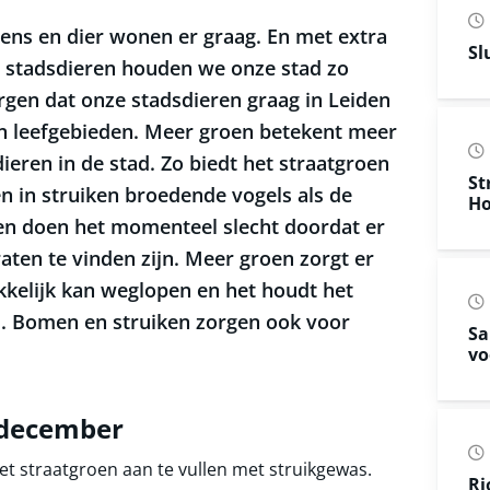
mens en dier wonen er graag. En met extra
Sl
 stadsdieren houden we onze stad zo
rgen dat onze stadsdieren graag in Leiden
un leefgebieden. Meer groen betekent meer
ieren in de stad. Zo biedt het straatgroen
St
en in struiken broedende vogels als de
Ho
en doen het momenteel slecht doordat er
aten te vinden zijn. Meer groen zorgt er
kelijk kan weglopen en het houdt het
d. Bomen en struiken zorgen ook voor
Sa
vo
2 december
het straatgroen aan te vullen met struikgewas.
Ri