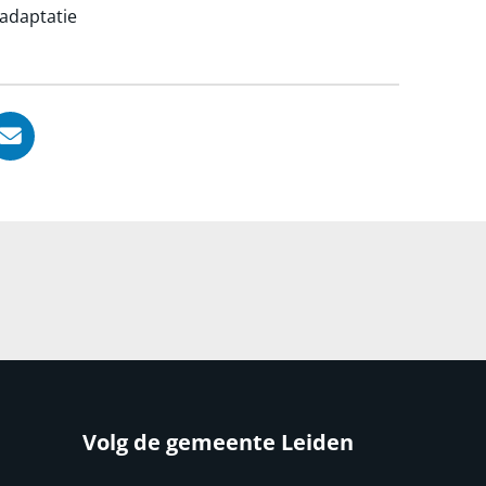
tadaptatie
, opent in nieuw tabblad
ook, opent in nieuw tabblad
LinkedIn, opent in nieuw tabblad
l via WhatsApp, opent in nieuw tabblad
Deel via Mail, opent in nieuw tabblad
Volg de gemeente Leiden