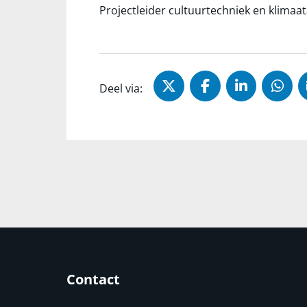
Projectleider cultuurtechniek en klimaa
Deel via X (Twitter)
Deel via Faceb
Deel via 
Dee
Deel via:
Contact