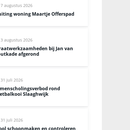
7 augustus 2026
uiting woning Maartje Offerspad
3 augustus 2026
raatwerkzaamheden bij Jan van
utkade afgerond
31 juli 2026
menscholingsverbod rond
etbalkooi Slaaghwijk
31 juli 2026
ool schoonmaken en controleren