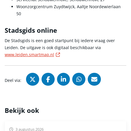
Woonzorgcentrum Zuydtwijck, Aaltje Noordewierlaan
50
Stadsgids online
De Stadsgids is een goed startpunt bij iedere vraag over
Leiden. De uitgave is ook digitaal beschikbaar via
Externe link
www.leiden.smartmap.nl
Deel via X (Twitter), opent in nie
Deel via Facebook, opent in
Deel via LinkedIn, ope
Deel via WhatsAp
Deel via Mai
Deel via:
Bekijk ook
3 augustus 2026