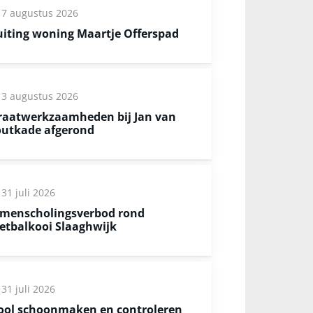
7 augustus 2026
uiting woning Maartje Offerspad
3 augustus 2026
raatwerkzaamheden bij Jan van
utkade afgerond
31 juli 2026
menscholingsverbod rond
etbalkooi Slaaghwijk
31 juli 2026
ool schoonmaken en controleren