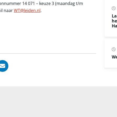
oonnummer 14 071 – keuze 3 (maandag t/m
ail naar
WT@leiden.nl
.
La
he
Ha
We
, opent in nieuw tabblad
ook, opent in nieuw tabblad
LinkedIn, opent in nieuw tabblad
l via WhatsApp, opent in nieuw tabblad
Deel via Mail, opent in nieuw tabblad