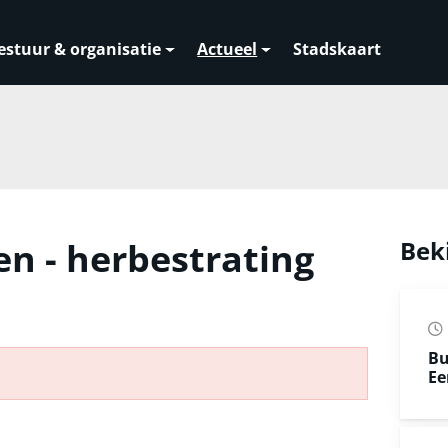
estuur & organisatie
Actueel
Stadskaart
n - herbestrating
Bek
Bu
Ee