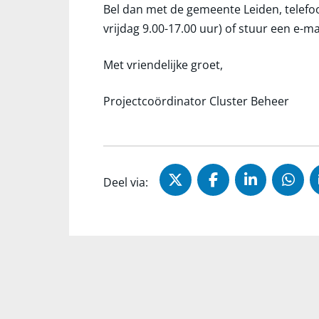
Bel dan met de gemeente Leiden, telef
vrijdag 9.00-17.00 uur) of stuur een e-m
Met vriendelijke groet,
Projectcoördinator Cluster Beheer
Deel via X (Twitter)
Deel via Faceb
Deel via 
Dee
Deel via: