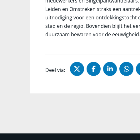
medewerkers én Singelparkwandelaars. D
Leiden en Omstreken straks een aantrekk
uitnodiging voor een ontdekkingstocht 
stad en de regio. Bovendien blijft het ee
duurzaam bewaren voor de eeuwigheid
Deel via X (Twitter)
Deel via Faceb
Deel via 
Dee
Deel via: