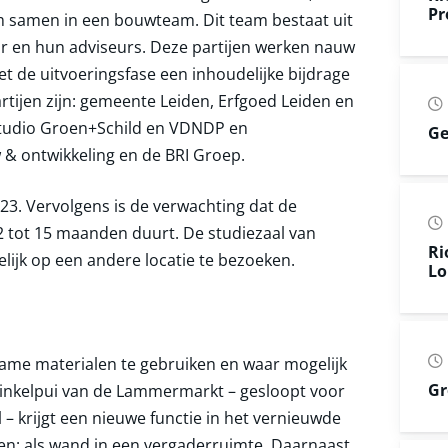
Pr
um samen in een bouwteam. Dit team bestaat uit
r en hun adviseurs. Deze partijen werken nauw
t de uitvoeringsfase een inhoudelijke bijdrage
rtijen zijn: gemeente Leiden, Erfgoed Leiden en
Studio Groen+Schild en VDNDP en
Ge
 & ontwikkeling en de BRI Groep.
3. Vervolgens is de verwachting dat de
2 tot 15 maanden duurt. De studiezaal van
Ri
lijk op een andere locatie te bezoeken.
Lo
zame materialen te gebruiken en waar mogelijk
Gr
winkelpui van de Lammermarkt – gesloopt voor
krijgt een nieuwe functie in het vernieuwde
n: als wand in een vergaderruimte. Daarnaast