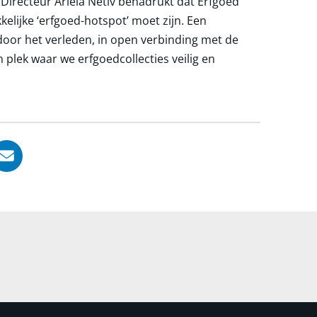
irecteur Ariela Netiv benadrukt dat Erfgoed
elijke ‘erfgoed-hotspot’ moet zijn. Een
door het verleden, in open verbinding met de
n plek waar we erfgoedcollecties veilig en
.
, opent in nieuw tabblad
ook, opent in nieuw tabblad
LinkedIn, opent in nieuw tabblad
l via WhatsApp, opent in nieuw tabblad
Deel via Mail, opent in nieuw tabblad