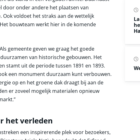
el door onder andere het plaatsen van
 Ook voldoet het straks aan de wettelijk
La
 Het bouwteam werkt hier in de komende
he
Ha
“Als gemeente geven we graag het goede
erduurzamen van historische gebouwen. Het
n stamt uit de periode tussen 1891 en 1893.
We
je ook een monument duurzaam kunt verbouwen.
gie op en het groene dak draagt bij aan de
rden er zoveel mogelijk materialen opnieuw
markt.”
r het verleden
mstreken een inspirerende plek voor bezoekers,