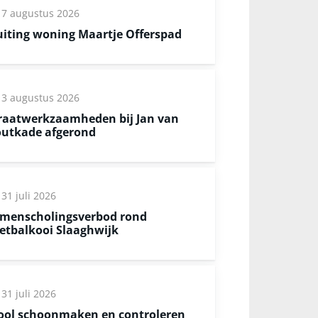
7 augustus 2026
uiting woning Maartje Offerspad
3 augustus 2026
raatwerkzaamheden bij Jan van
utkade afgerond
31 juli 2026
menscholingsverbod rond
etbalkooi Slaaghwijk
31 juli 2026
ool schoonmaken en controleren