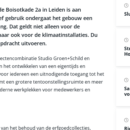
e Boisotkade 2a in Leiden is aan
Sl
ief gebruik ondergaat het gebouw een
g. Dat geldt niet alleen voor de
ar ook voor de klimaatinstallaties. Du
opdracht uitvoeren.
St
Ho
tectencombinatie Studio Groen+Schild en
het ontwikkelen van een eigentijds en
or iedereen een uitnodigende toegang tot het
mt een grotere tentoonstellingsruimte en meer
Sa
oderne werkplekken voor medewerkers en
vo
van het behoud van de erfgoedcollecties,
Ri