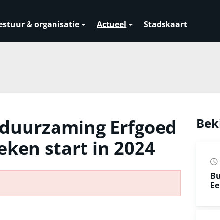
estuur & organisatie
Actueel
Stadskaart
rduurzaming Erfgoed
Bek
ken start in 2024
Bu
Ee