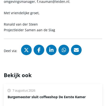
omgevingsmanager, f.nauman@leiden.nl.
Met vriendelijke groet,
Ronald van der Steen
Projectleider Samen aan de Slag
Deel via X (Twitter), opent in nie
Deel via Facebook, opent in
Deel via LinkedIn, ope
Deel via WhatsAp
Deel via Mai
Deel via:
Bekijk ook
7 augustus 2026
Burgemeester sluit coffeeshop De Eerste Kamer