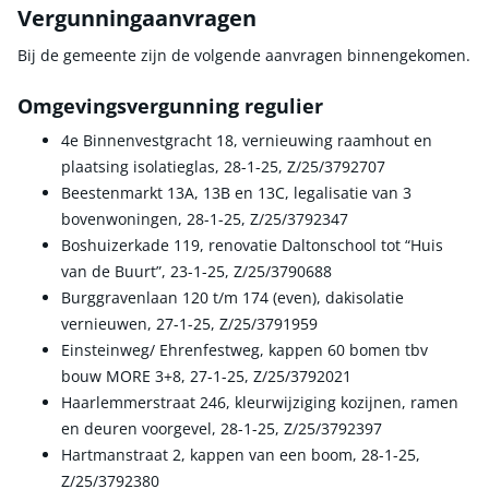
Vergunningaanvragen
Bij de gemeente zijn de volgende aanvragen binnengekomen.
Omgevingsvergunning regulier
4e Binnenvestgracht 18, vernieuwing raamhout en
plaatsing isolatieglas, 28-1-25, Z/25/3792707
Beestenmarkt 13A, 13B en 13C, legalisatie van 3
bovenwoningen, 28-1-25, Z/25/3792347
Boshuizerkade 119, renovatie Daltonschool tot “Huis
van de Buurt”, 23-1-25, Z/25/3790688
Burggravenlaan 120 t/m 174 (even), dakisolatie
vernieuwen, 27-1-25, Z/25/3791959
Einsteinweg/ Ehrenfestweg, kappen 60 bomen tbv
bouw MORE 3+8, 27-1-25, Z/25/3792021
Haarlemmerstraat 246, kleurwijziging kozijnen, ramen
en deuren voorgevel, 28-1-25, Z/25/3792397
Hartmanstraat 2, kappen van een boom, 28-1-25,
Z/25/3792380