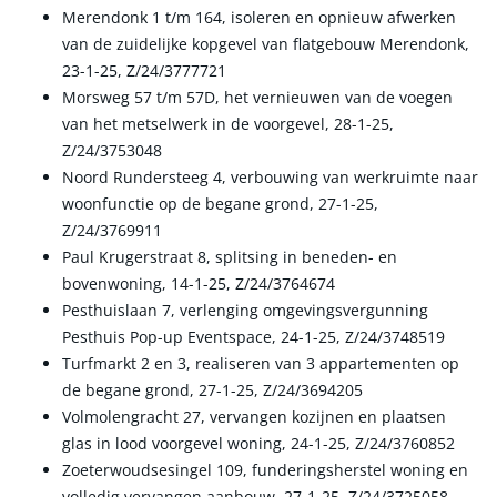
Merendonk 1 t/m 164, isoleren en opnieuw afwerken
van de zuidelijke kopgevel van flatgebouw Merendonk,
23-1-25, Z/24/3777721
Morsweg 57 t/m 57D, het vernieuwen van de voegen
van het metselwerk in de voorgevel, 28-1-25,
Z/24/3753048
Noord Rundersteeg 4, verbouwing van werkruimte naar
woonfunctie op de begane grond, 27-1-25,
Z/24/3769911
Paul Krugerstraat 8, splitsing in beneden- en
bovenwoning, 14-1-25, Z/24/3764674
Pesthuislaan 7, verlenging omgevingsvergunning
Pesthuis Pop-up Eventspace, 24-1-25, Z/24/3748519
Turfmarkt 2 en 3, realiseren van 3 appartementen op
de begane grond, 27-1-25, Z/24/3694205
Volmolengracht 27, vervangen kozijnen en plaatsen
glas in lood voorgevel woning, 24-1-25, Z/24/3760852
Zoeterwoudsesingel 109, funderingsherstel woning en
volledig vervangen aanbouw, 27-1-25, Z/24/3725058