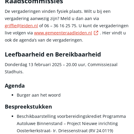
Raadscommissies
De vergaderingen vinden fysiek plaats. Wilt u bij een
vergadering aanwezig zijn? Meld u dan aan via
griffie@leiden.nl
of 06 – 36 16 25 75. U kunt de vergaderingen
Externe link
live volgen via
www.gemeenteraadleiden.nl
. Hier vindt u
ook de agenda’s van de vergaderingen.
Leefbaarheid en Bereikbaarheid
Donderdag 13 februari 2025 – 20.00 uur, Commissiezaal
Stadhuis.
Agenda
Burger aan het woord
Bespreekstukken
Beschikbaarstelling voorbereidingskrediet Programma
Autoluwe Binnenstand – Project Nieuwe inrichting
Oosterkerkstraat- Ir. Driessenstraat (RV 24.0119)