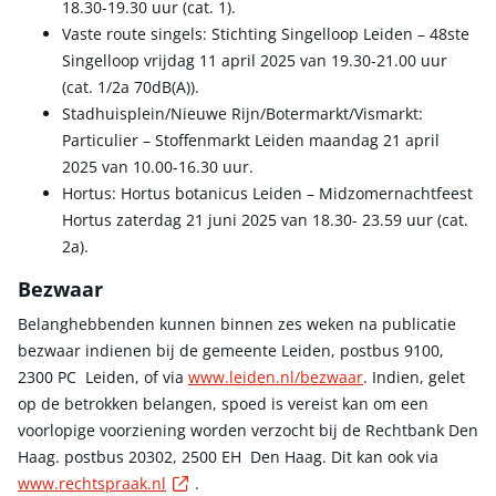
18.30-19.30 uur (cat. 1).
Vaste route singels: Stichting Singelloop Leiden – 48ste
Singelloop vrijdag 11 april 2025 van 19.30-21.00 uur
(cat. 1/2a 70dB(A)).
Stadhuisplein/Nieuwe Rijn/Botermarkt/Vismarkt:
Particulier – Stoffenmarkt Leiden maandag 21 april
2025 van 10.00-16.30 uur.
Hortus: Hortus botanicus Leiden – Midzomernachtfeest
Hortus zaterdag 21 juni 2025 van 18.30- 23.59 uur (cat.
2a).
Bezwaar
Belanghebbenden kunnen binnen zes weken na publicatie
bezwaar indienen bij de gemeente Leiden, postbus 9100,
2300 PC Leiden, of via
www.leiden.nl/bezwaar
. Indien, gelet
op de betrokken belangen, spoed is vereist kan om een
voorlopige voorziening worden verzocht bij de Rechtbank Den
Haag. postbus 20302, 2500 EH Den Haag. Dit kan ook via
Externe link
www.rechtspraak.nl
.