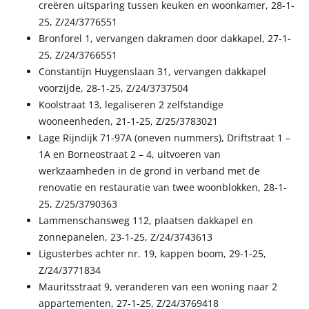
creëren uitsparing tussen keuken en woonkamer, 28-1-
25, Z/24/3776551
Bronforel 1, vervangen dakramen door dakkapel, 27-1-
25, Z/24/3766551
Constantijn Huygenslaan 31, vervangen dakkapel
voorzijde, 28-1-25, Z/24/3737504
Koolstraat 13, legaliseren 2 zelfstandige
wooneenheden, 21-1-25, Z/25/3783021
Lage Rijndijk 71-97A (oneven nummers), Driftstraat 1 –
1A en Borneostraat 2 – 4, uitvoeren van
werkzaamheden in de grond in verband met de
renovatie en restauratie van twee woonblokken, 28-1-
25, Z/25/3790363
Lammenschansweg 112, plaatsen dakkapel en
zonnepanelen, 23-1-25, Z/24/3743613
Ligusterbes achter nr. 19, kappen boom, 29-1-25,
Z/24/3771834
Mauritsstraat 9, veranderen van een woning naar 2
appartementen, 27-1-25, Z/24/3769418