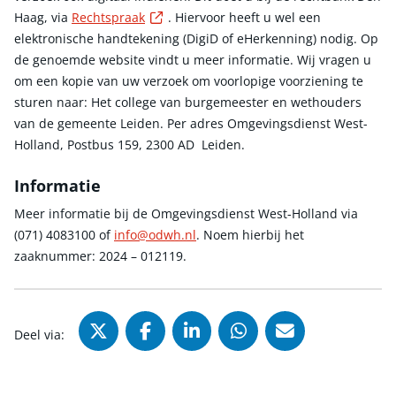
Externe link
Haag, via
Rechtspraak
. Hiervoor heeft u wel een
elektronische handtekening (DigiD of eHerkenning) nodig. Op
de genoemde website vindt u meer informatie. Wij vragen u
om een kopie van uw verzoek om voorlopige voorziening te
sturen naar: Het college van burgemeester en wethouders
van de gemeente Leiden. Per adres Omgevingsdienst West-
Holland, Postbus 159, 2300 AD Leiden.
Informatie
Meer informatie bij de Omgevingsdienst West-Holland via
(071) 4083100 of
info@odwh.nl
. Noem hierbij het
zaaknummer: 2024 – 012119.
Deel via X (Twitter), opent in nie
Deel via Facebook, opent in
Deel via LinkedIn, ope
Deel via WhatsAp
Deel via Mai
Deel via: