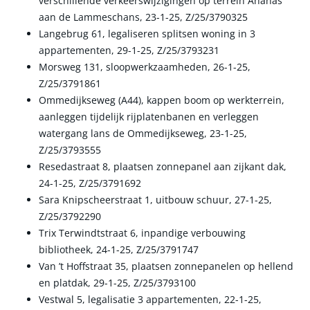
verschillende verkeerswijzigingen op terrein Ananas
aan de Lammeschans, 23-1-25, Z/25/3790325
Langebrug 61, legaliseren splitsen woning in 3
appartementen, 29-1-25, Z/25/3793231
Morsweg 131, sloopwerkzaamheden, 26-1-25,
Z/25/3791861
Ommedijkseweg (A44), kappen boom op werkterrein,
aanleggen tijdelijk rijplatenbanen en verleggen
watergang lans de Ommedijkseweg, 23-1-25,
Z/25/3793555
Resedastraat 8, plaatsen zonnepanel aan zijkant dak,
24-1-25, Z/25/3791692
Sara Knipscheerstraat 1, uitbouw schuur, 27-1-25,
Z/25/3792290
Trix Terwindtstraat 6, inpandige verbouwing
bibliotheek, 24-1-25, Z/25/3791747
Van ’t Hoffstraat 35, plaatsen zonnepanelen op hellend
en platdak, 29-1-25, Z/25/3793100
Vestwal 5, legalisatie 3 appartementen, 22-1-25,