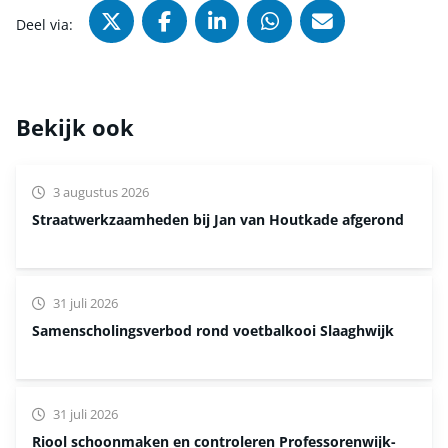
Deel via X (Twitter), opent in nie
Deel via Facebook, opent in
Deel via LinkedIn, ope
Deel via WhatsAp
Deel via Mai
Deel via:
Bekijk ook
3 augustus 2026
Straatwerkzaamheden bij Jan van Houtkade afgerond
31 juli 2026
Samenscholingsverbod rond voetbalkooi Slaaghwijk
31 juli 2026
Riool schoonmaken en controleren Professorenwijk-