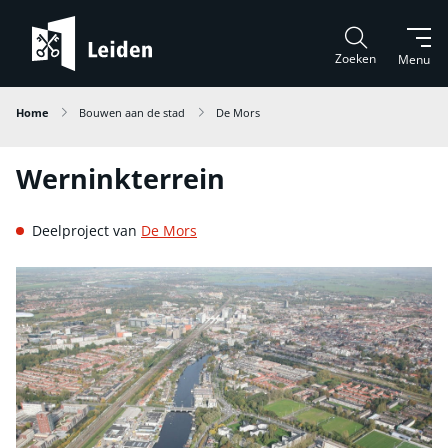
Zoeken
Menu
Home
Bouwen aan de stad
De Mors
Werninkterrein
Deelproject van
De Mors