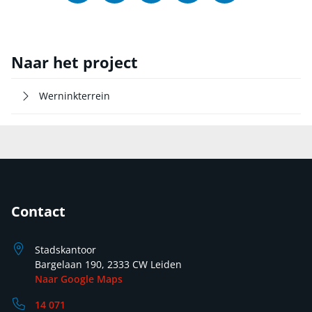
Naar het project
Werninkterrein
Contact
Stadskantoor
Bargelaan 190, 2333 CW Leiden
Naar Google Maps
14 071