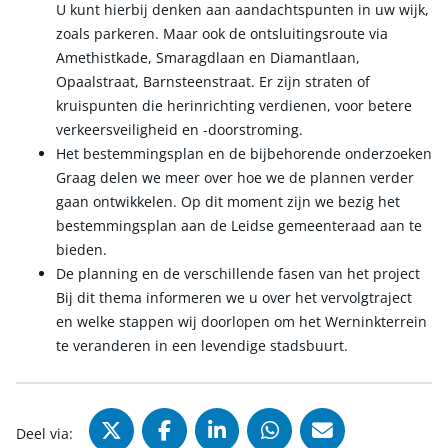
U kunt hierbij denken aan aandachtspunten in uw wijk,
zoals parkeren. Maar ook de ontsluitingsroute via
Amethistkade, Smaragdlaan en Diamantlaan,
Opaalstraat, Barnsteenstraat. Er zijn straten of
kruispunten die herinrichting verdienen, voor betere
verkeersveiligheid en -doorstroming.
Het bestemmingsplan en de bijbehorende onderzoeken
Graag delen we meer over hoe we de plannen verder
gaan ontwikkelen. Op dit moment zijn we bezig het
bestemmingsplan aan de Leidse gemeenteraad aan te
bieden.
De planning en de verschillende fasen van het project
Bij dit thema informeren we u over het vervolgtraject
en welke stappen wij doorlopen om het Werninkterrein
te veranderen in een levendige stadsbuurt.
Deel via X (Twitter), opent in nie
Deel via Facebook, opent in
Deel via LinkedIn, ope
Deel via WhatsAp
Deel via Mai
Deel via: