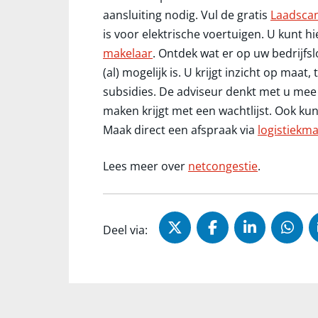
aansluiting nodig. Vul de gratis
Laadsca
is voor elektrische voertuigen. U kunt
makelaar
. Ontdek wat er op uw bedrijfs
(al) mogelijk is. U krijgt inzicht op maat
subsidies. De adviseur denkt met u mee 
maken krijgt met een wachtlijst. Ook kun
Maak direct een afspraak via
logistiekm
Lees meer over
netcongestie
.
Deel via X (Twitter)
Deel via Faceb
Deel via 
Dee
Deel via: