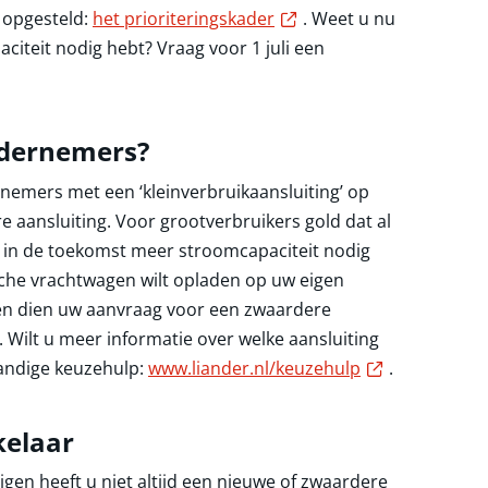
Externe link
 opgesteld:
het prioriteringskader
. Weet u nu
citeit nodig hebt? Vraag voor 1 juli een
ndernemers?
nemers met een ‘kleinverbruikaansluiting’ op
 aansluiting. Voor grootverbruikers gold dat al
u in de toekomst meer stroomcapaciteit nodig
sche vrachtwagen wilt opladen op uw eigen
e en dien uw aanvraag voor een zwaardere
i. Wilt u meer informatie over welke aansluiting
Externe link
handige keuzehulp:
www.liander.nl/keuzehulp
.
kelaar
gen heeft u niet altijd een nieuwe of zwaardere