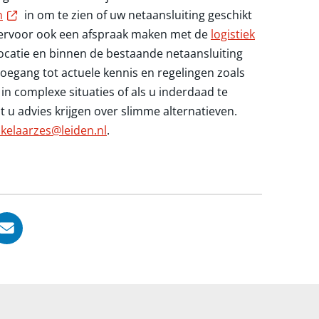
Externe link
n
in om te zien of uw netaansluiting geschikt
 hiervoor ook een afspraak maken met de
logistiek
locatie en binnen de bestaande netaansluiting
, toegang tot actuele kennis en regelingen zoals
in complexe situaties of als u inderdaad te
t u advies krijgen over slimme alternatieven.
akelaarzes@leiden.nl
.
, opent in nieuw tabblad
ook, opent in nieuw tabblad
LinkedIn, opent in nieuw tabblad
l via WhatsApp, opent in nieuw tabblad
Deel via Mail, opent in nieuw tabblad