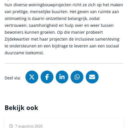
hun diverse woningbouwprojecten richt ze zich op het maken
van prettige, menselijke buurten. Het geven van ruimte aan
ontmoeting is daarin ontzettend belangrijk, zodat
vertrouwen, saamhorigheid en hulp over en weer tussen
bewoners kunnen groeien. Op die manier probeert
Zijdekwartier met haar projecten de inclusieve samenleving
te ondersteunen en een bijdrage te leveren aan een sociaal
duurzame toekomst.
Deel via X (Twitter), opent in nie
Deel via Facebook, opent in
Deel via LinkedIn, ope
Deel via WhatsAp
Deel via Mai
Deel via:
Bekijk ook
7 augustus 2026