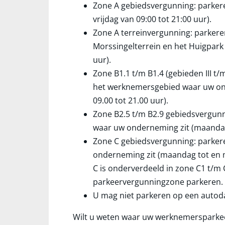
Zone A gebiedsvergunning: parker
vrijdag van 09:00 tot 21:00 uur).
Zone A terreinvergunning: parkere
Morssingelterrein en het Huigpark 
uur).
Zone B1.1 t/m B1.4 (gebieden III t/
het werknemersgebied waar uw ond
09.00 tot 21.00 uur).
Zone B2.5 t/m B2.9 gebiedsvergun
waar uw onderneming zit (maandag t
Zone C gebiedsvergunning: parke
onderneming zit (maandag tot en me
C is onderverdeeld in zone C1 t/m 
parkeervergunningzone parkeren.
U mag niet parkeren op een autoda
Wilt u weten waar uw werknemersparkeer