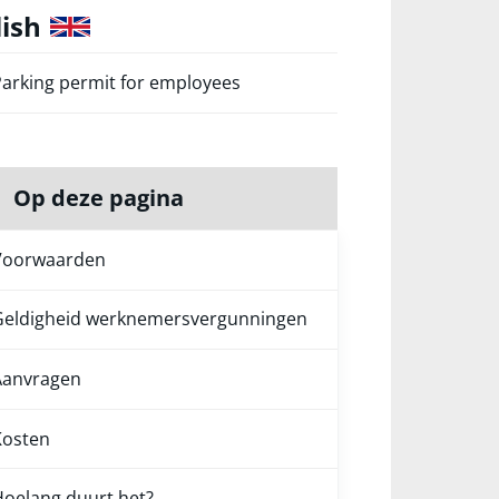
lish
arking permit for employees
Op deze pagina
Voorwaarden
Geldigheid werknemersvergunningen
Aanvragen
Kosten
oelang duurt het?