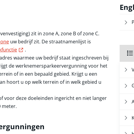
Eng
P
venvestiging) zit in zone A, zone B of zone C.
zone
uw bedrijf zit. De straatnamenlijst is
Externe link
kfunctie
.
adres waarmee uw bedrijf staat ingeschreven bij
ne link
krijgt de werknemersparkeervergunning voor het
rein of in een bepaald gebied. Krijgt u een
hoort u op welk terrein of in welk gebied u
f voor deze doeleinden ingericht en niet langer
0 meter.
ergunningen
H