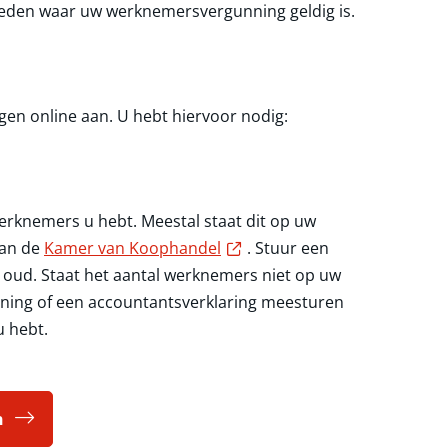
den waar uw werknemersvergunning geldig is.
n online aan. U hebt hiervoor nodig:
erknemers u hebt. Meestal staat dit op uw
Externe link
van de
Kamer van Koophandel
. Stuur een
r oud. Staat het aantal werknemers niet op uw
ening of een accountantsverklaring meesturen
u hebt.
n