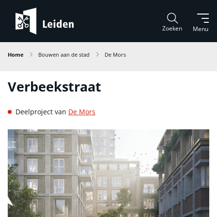
Zoeken
Menu
Home
Bouwen aan de stad
De Mors
Verbeekstraat
Deelproject van
De Mors