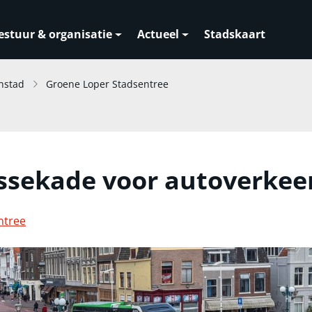
estuur & organisatie
Actueel
Stadskaart
nstad
Groene Loper Stadsentree
essekade voor autoverkee
ntree