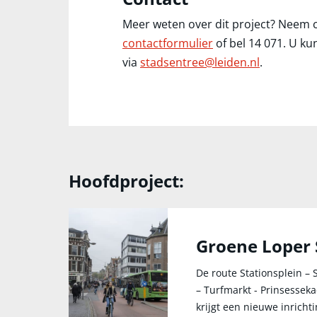
Meer weten over dit project? Neem 
contactformulier
of bel 14 071. U k
via
stadsentree@leiden.nl
.
Hoofdproject:
Groene Loper 
De route Stationsplein – 
– Turfmarkt - Prinsessek
krijgt een nieuwe inrichti