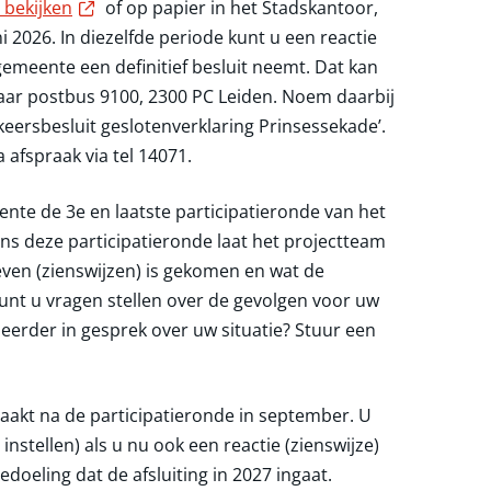
Externe link
 bekijken
of op papier in het Stadskantoor,
i 2026. In diezelfde periode kunt u een reactie
gemeente een definitief besluit neemt. Dat kan
 naar postbus 9100, 2300 PC Leiden. Noem daarbij
keersbesluit geslotenverklaring Prinsessekade’.
 afspraak via tel 14071.
nte de 3e en laatste participatieronde van het
ns deze participatieronde laat het projectteam
geven (zienswijzen) is gekomen en wat de
nt u vragen stellen over de gevolgen voor uw
eerder in gesprek over uw situatie? Stuur een
maakt na de participatieronde in september. U
stellen) als u nu ook een reactie (zienswijze)
edoeling dat de afsluiting in 2027 ingaat.