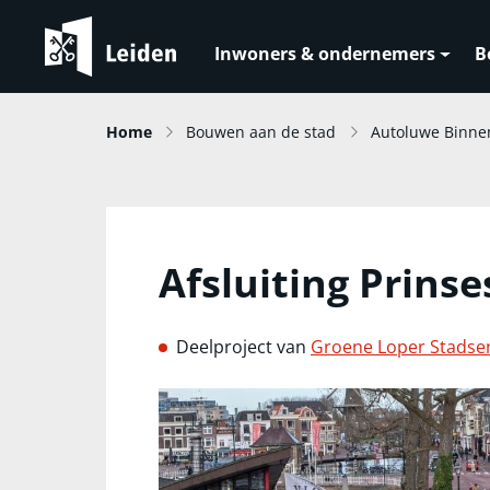
Inwoners & ondernemers
B
Home
Bouwen aan de stad
Autoluwe Binne
Afsluiting Prins
Deelproject van
Groene Loper Stadse