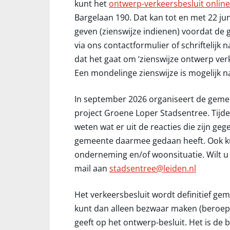
kunt het
ontwerp-verkeersbesluit online
Bargelaan 190. Dat kan tot en met 22 jun
geven (zienswijze indienen) voordat de 
via ons contactformulier of schriftelijk
dat het gaat om ‘zienswijze ontwerp ver
Een mondelinge zienswijze is mogelijk na
In september 2026 organiseert de gemee
project Groene Loper Stadsentree. Tijde
weten wat er uit de reacties die zijn ge
gemeente daarmee gedaan heeft. Ook ku
onderneming en/of woonsituatie. Wilt u 
mail aan
stadsentree@leiden.nl
Het verkeersbesluit wordt definitief ge
kunt dan alleen bezwaar maken (beroep in
geeft op het ontwerp-besluit. Het is de b