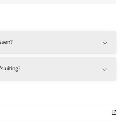
ossen?
sluiting?
Externe link