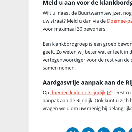
Meld u aan voor de klankbord
Wilt u, naast de Buurtwarmtewijzer, nog
uw straat? Meld u dan via de
Doemee-pa
voor maximaal 30 bewoners.
Een klankbordgroep is een groep bewon
geeft. Zo weten wij beter wat er leeft in
vertegenwoordiger voor de rest van de 
samen nemen.
Aardgasvrije aanpak aan de Ri
Externe 
Op
doemee.leiden.nl/rijndijk
leest u 
aanpak aan de Rijndijk. Ook kunt u zic
vragen we u om uw menig bij belangrijke