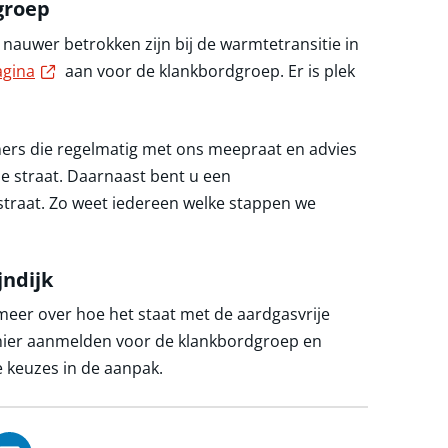
groep
 nauwer betrokken zijn bij de warmtetransitie in
Externe link
gina
aan voor de klankbordgroep. Er is plek
ers die regelmatig met ons meepraat en advies
 de straat. Daarnaast bent u een
straat. Zo weet iedereen welke stappen we
jndijk
link
meer over hoe het staat met de aardgasvrije
h hier aanmelden voor de klankbordgroep en
 keuzes in de aanpak.