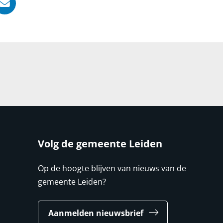
, opent in nieuw tabblad
ook, opent in nieuw tabblad
LinkedIn, opent in nieuw tabblad
l via WhatsApp, opent in nieuw tabblad
Deel via Mail, opent in nieuw tabblad
Volg de gemeente Leiden
Op de hoogte blijven van nieuws van de
gemeente Leiden?
Aanmelden nieuwsbrief