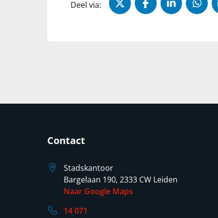
Deel via X (Twitter)
Deel via Faceb
Deel via 
Dee
Deel via:
Contact
Stadskantoor
Bargelaan 190, 2333 CW Leiden
Naar Google Maps
14 071