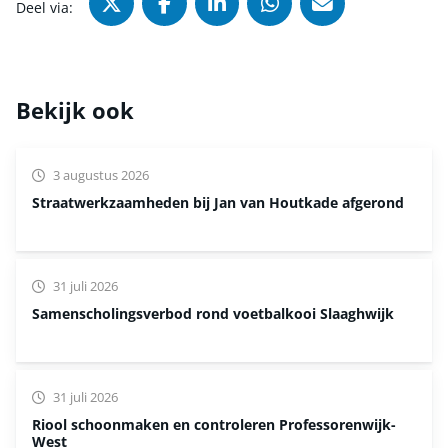
Deel via X (Twitter), opent in nie
Deel via Facebook, opent in
Deel via LinkedIn, ope
Deel via WhatsAp
Deel via Mai
Deel via:
Bekijk ook
3 augustus 2026
Straatwerkzaamheden bij Jan van Houtkade afgerond
31 juli 2026
Samenscholingsverbod rond voetbalkooi Slaaghwijk
31 juli 2026
Riool schoonmaken en controleren Professorenwijk-
West