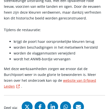
steenkleurige uitstraling had, met een opvallende rode
leeuw, voorzien van witte tanden en ogen. Door de eeuwen
heen zijn deze kleuren verdwenen, maar dankzij verfresten
kon dit historische beeld worden gereconstrueerd.
Tijdens de restauratie:
krijgt de poort haar oorspronkelijke kleuren terug
worden beschadigingen in het metselwerk hersteld
worden de vlaggenmasten verwijderd
wordt het ANWB-bordje vervangen
Met deze werkzaamheden zorgen we ervoor dat de
Burchtpoort weer in oude glorie te bewonderen is. Meer
lezen over het onderzoek kan op de
website van Erfgoed
Externe link
Leiden
.
Deel via X (Twitter), opent in nie
Deel via Facebook, opent in
Deel via LinkedIn, ope
Deel via WhatsAp
Deel via Mai
Deel via: