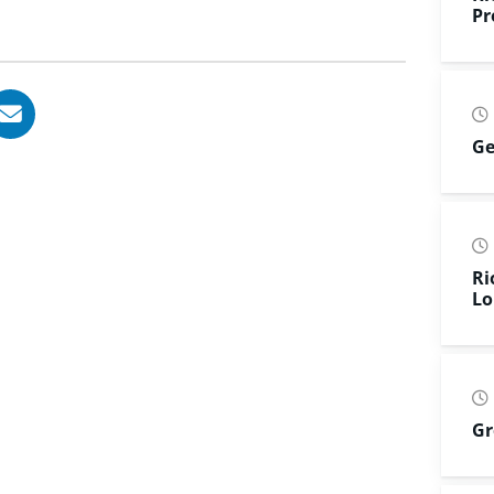
Pr
, opent in nieuw tabblad
ook, opent in nieuw tabblad
LinkedIn, opent in nieuw tabblad
l via WhatsApp, opent in nieuw tabblad
Deel via Mail, opent in nieuw tabblad
Ge
Ri
Lo
Gr