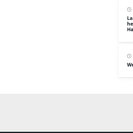
La
he
Ha
We