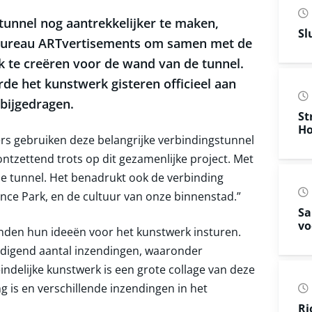
tunnel nog aantrekkelijker te maken,
Sl
 bureau ARTvertisements om samen met de
 te creëren voor de wand van de tunnel.
de het kunstwerk gisteren officieel aan
bijgedragen.
St
Ho
s gebruiken deze belangrijke verbindingstunnel
n ontzettend trots op dit gezamenlijke project. Met
 de tunnel. Het benadrukt ook de verbinding
ence Park, en de cultuur van onze binnenstad.”
Sa
vo
den hun ideeën voor het kunstwerk insturen.
ldigend aantal inzendingen, waaronder
eindelijke kunstwerk is een grote collage van deze
g is en verschillende inzendingen in het
Ri