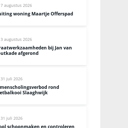
7 augustus 2026
uiting woning Maartje Offerspad
3 augustus 2026
raatwerkzaamheden bij Jan van
utkade afgerond
31 juli 2026
menscholingsverbod rond
etbalkooi Slaaghwijk
31 juli 2026
ool schoonmaken en controleren