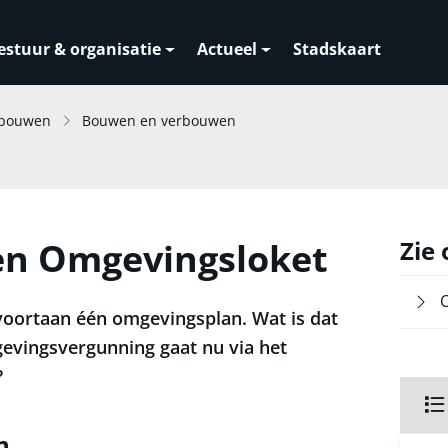
estuur & organisatie
Actueel
Stadskaart
 bouwen
Bouwen en verbouwen
en Omgevingsloket
Zie
voortaan één omgevingsplan. Wat is dat
gevingsvergunning gaat nu via het
?
n