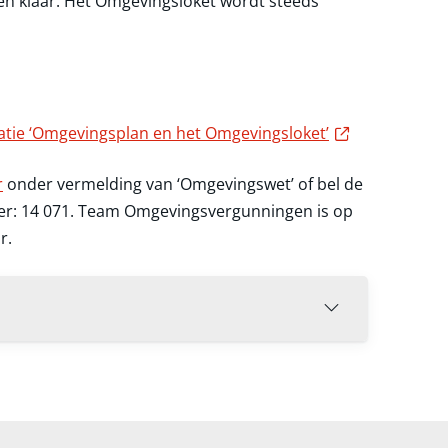
d en klaar. Het Omgevingsloket wordt steeds
Externe link
atie ‘Omgevingsplan en het Omgevingsloket’
r
onder vermelding van ‘Omgevingswet’ of bel de
r: 14 071. Team Omgevingsvergunningen is op
r.