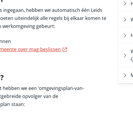
H
is ingegaan, hebben we automatisch één Leids
ten uiteindelijk alle regels bij elkaar komen te
 en werkomgeving gebeurt:
annen
Externe link
emeente over mag beslissen
W
M
?
t hebben we een ‘omgevingsplan-van-
itgebreide opvolger van de
plan staan: