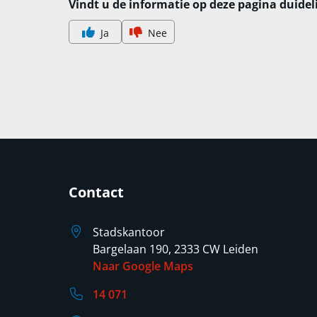
Vindt u de informatie op deze pagina duidel
Ja
Nee
Contact
Stadskantoor
Bargelaan 190, 2333 CW Leiden
Naar Google Maps
14 071