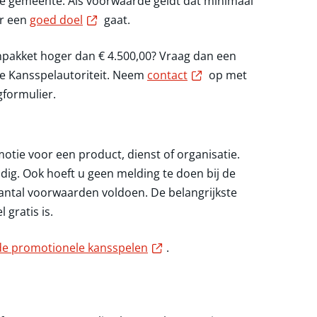
e gemeente. Als voorwaarde geldt dat minimaal
Externe link
ar een
goed doel
gaat.
enpakket hoger dan
€ 4.500,00
? Vraag dan een
Externe link
de Kansspelautoriteit. Neem
contact
op met
gformulier.
otie voor een product, dienst of organisatie.
ig. Ook hoeft u geen melding te doen bij de
antal voorwaarden voldoen. De belangrijkste
gratis is.
Externe link
e promotionele kansspelen
.