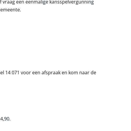
of vraag een eenmalige kansspelvergunning
 gemeente.
? Bel 14 071 voor een afspraak en kom naar de
24,90
.