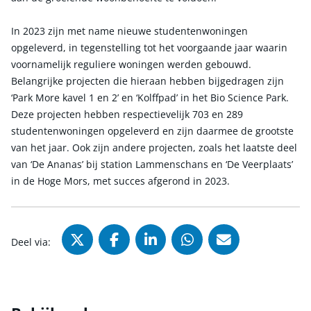
In 2023 zijn met name nieuwe studentenwoningen
opgeleverd, in tegenstelling tot het voorgaande jaar waarin
voornamelijk reguliere woningen werden gebouwd.
Belangrijke projecten die hieraan hebben bijgedragen zijn
‘Park More kavel 1 en 2’ en ‘Kolffpad’ in het Bio Science Park.
Deze projecten hebben respectievelijk 703 en 289
studentenwoningen opgeleverd en zijn daarmee de grootste
van het jaar. Ook zijn andere projecten, zoals het laatste deel
van ‘De Ananas’ bij station Lammenschans en ‘De Veerplaats’
in de Hoge Mors, met succes afgerond in 2023.
Deel via X (Twitter), opent in nie
Deel via Facebook, opent in
Deel via LinkedIn, ope
Deel via WhatsAp
Deel via Mai
Deel via: