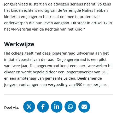
jongerenraad luistert en de adviezen serieus neemt. Volgens
het kinderrechtenverdrag van de Verenigde Naties hebben
kinderen en jongeren het recht om mee te praten over
onderwerpen die hun leven aangaan. Dit staat in artikel 12 in
het VN-Verdrag van de Rechten van het Kind.”
Werkwijze
Het college geeft met deze jongerenraad uitvoering aan het
initiatiefvoorstel van de raad. De jongerenraad is een pilot
van twee jaar. De jongerenraad komt eens per twee weken bij
elkaar en wordt begeleid door een jongerenwerker van SOL
en een ambtenaar van gemeente Leiden. Deelnemende
jongeren ontvangen een vergoeding van 390 euro per jaar.
Deel via X (Twitter), opent in nie
Deel via Facebook, opent in
Deel via LinkedIn, ope
Deel via WhatsAp
Deel via Mai
Deel via: