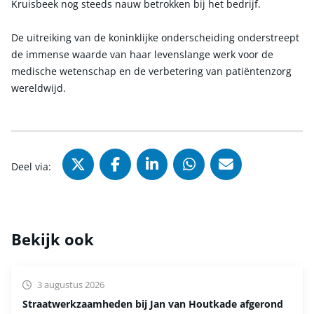
Kruisbeek nog steeds nauw betrokken bij het bedrijf.
De uitreiking van de koninklijke onderscheiding onderstreept
de immense waarde van haar levenslange werk voor de
medische wetenschap en de verbetering van patiëntenzorg
wereldwijd.
Deel via X (Twitter), opent in nie
Deel via Facebook, opent in
Deel via LinkedIn, ope
Deel via WhatsAp
Deel via Mai
Deel via:
Bekijk ook
3 augustus 2026
Straatwerkzaamheden bij Jan van Houtkade afgerond