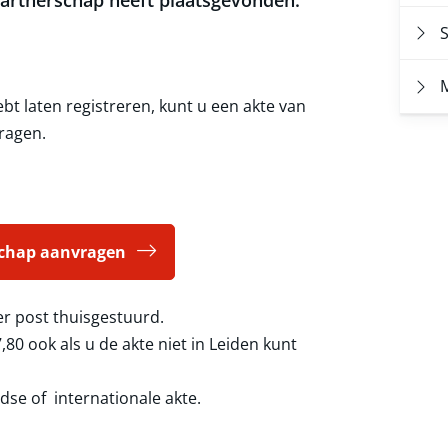
artnerschap heeft plaatsgevonden.
M
bt laten registreren, kunt u een akte van
ragen.
schap aanvragen
er post thuisgestuurd.
7,80
ook als u de akte niet in Leiden kunt
dse of internationale akte.