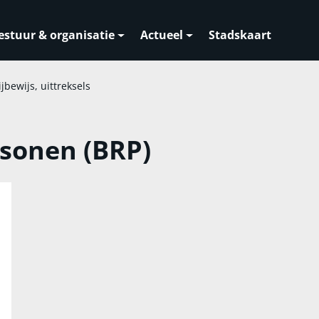
estuur & organisatie
Actueel
Stadskaart
ijbewijs, uittreksels
rsonen (BRP)