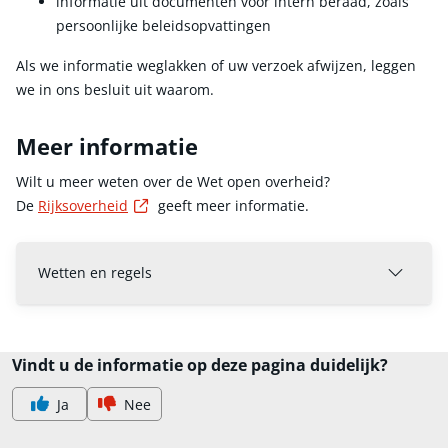
informatie uit documenten voor intern beraad, zoals
persoonlijke beleidsopvattingen
Als we informatie weglakken of uw verzoek afwijzen, leggen
we in ons besluit uit waarom.
Meer informatie
Wilt u meer weten over de Wet open overheid?
Externe link
De
Rijksoverheid
geeft meer informatie.
Wetten en regels
Vindt u de informatie op deze pagina duidelijk?
Ja
Nee