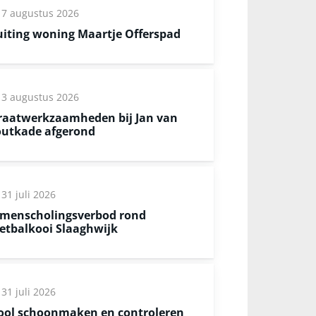
7 augustus 2026
uiting woning Maartje Offerspad
3 augustus 2026
raatwerkzaamheden bij Jan van
utkade afgerond
31 juli 2026
menscholingsverbod rond
etbalkooi Slaaghwijk
31 juli 2026
ool schoonmaken en controleren