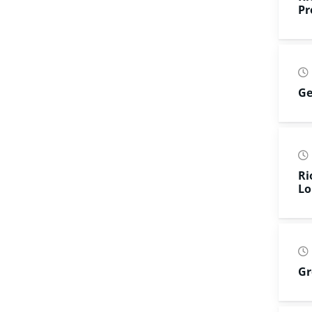
Pr
Ge
Ri
Lo
Gr