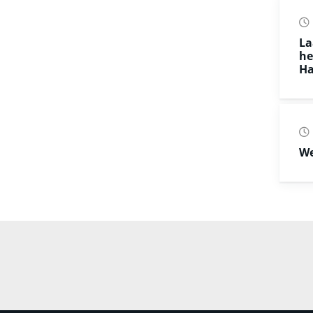
La
he
Ha
We