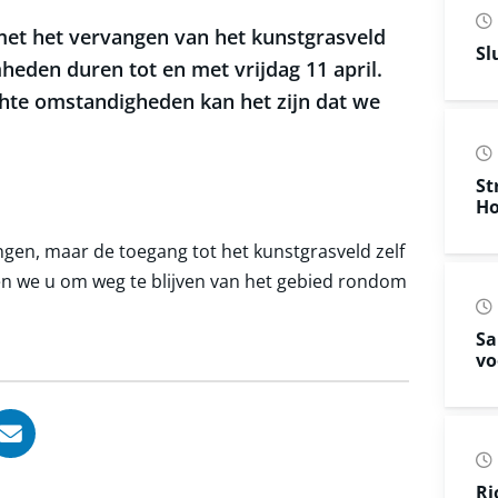
et het vervangen van het kunstgrasveld
Sl
heden duren tot en met vrijdag 11 april.
hte omstandigheden kan het zijn dat we
St
Ho
ingen, maar de toegang tot het kunstgrasveld zelf
agen we u om weg te blijven van het gebied rondom
Sa
vo
, opent in nieuw tabblad
ook, opent in nieuw tabblad
LinkedIn, opent in nieuw tabblad
l via WhatsApp, opent in nieuw tabblad
Deel via Mail, opent in nieuw tabblad
Ri