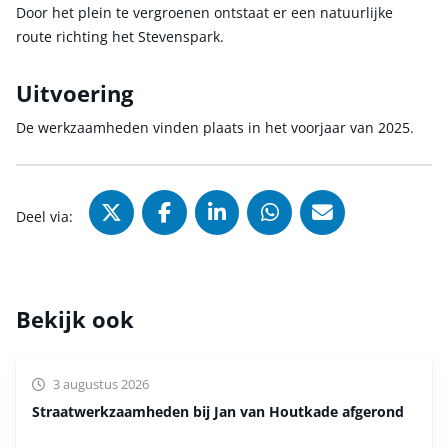
Door het plein te vergroenen ontstaat er een natuurlijke
route richting het Stevenspark.
Uitvoering
De werkzaamheden vinden plaats in het voorjaar van 2025.
Deel via X (Twitter), opent in nie
Deel via Facebook, opent in
Deel via LinkedIn, ope
Deel via WhatsAp
Deel via Mai
Deel via:
Bekijk ook
3 augustus 2026
Straatwerkzaamheden bij Jan van Houtkade afgerond