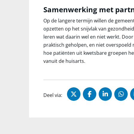
Samenwerking met partn
Op de langere termijn willen de gemee
opzetten op het snijvlak van gezondheid,
leren wat daarin wel en niet werkt. Do
praktisch geholpen, en niet overspoeld m
hoe patiënten uit kwetsbare groepen he
vanuit de huisarts.
Deel via X (Twitter)
Deel via Faceb
Deel via 
Dee
Deel via: