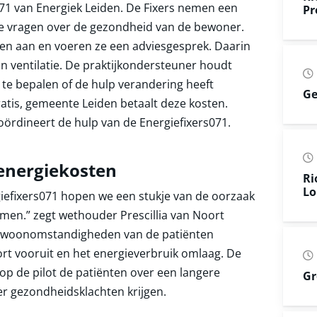
071 van Energiek Leiden. De Fixers nemen een
Pr
ere vragen over de gezondheid van de bewoner.
len aan en voeren ze een adviesgesprek. Daarin
an ventilatie. De praktijkondersteuner houdt
e bepalen of de hulp verandering heeft
Ge
atis, gemeente Leiden betaalt deze kosten.
dineert de hulp van de Energiefixers071.
energiekosten
Ri
Lo
giefixers071 hopen we een stukje van de oorzaak
men.” zegt wethouder Prescillia van Noort
 de woonomstandigheden van de patiënten
rt vooruit en het energieverbruik omlaag. De
p de pilot de patiënten over een langere
Gr
er gezondheidsklachten krijgen.