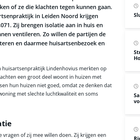
en of ze die klachten tegen kunnen gaan.
Sl
tsenpraktijk in Leiden Noord krijgen
71. Zij brengen isolatie aan in huis en
nen ventileren. Zo willen de partijen de
eteren en daarmee huisartsenbezoek en
St
Ho
n huisartsenpraktijk Lindenhovius merkten op
achten een groot deel woont in huizen met
ensen hun huizen niet goed, omdat ze denken dat
 woning met slechte luchtkwaliteit en soms
Sa
vo
atie
vragen of zij mee willen doen. Zij krijgen een
Ri