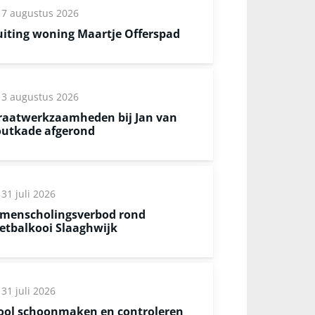
7 augustus 2026
uiting woning Maartje Offerspad
3 augustus 2026
raatwerkzaamheden bij Jan van
utkade afgerond
31 juli 2026
menscholingsverbod rond
etbalkooi Slaaghwijk
31 juli 2026
ool schoonmaken en controleren