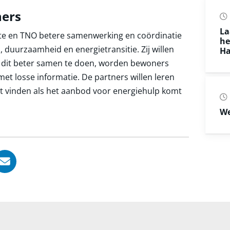
ers
La
nte en TNO betere samenwerking en coördinatie
he
 duurzaamheid en energietransitie. Zij willen
Ha
or dit beter samen te doen, worden bewoners
et losse informatie. De partners willen leren
t vinden als het aanbod voor energiehulp komt
We
, opent in nieuw tabblad
ook, opent in nieuw tabblad
LinkedIn, opent in nieuw tabblad
l via WhatsApp, opent in nieuw tabblad
Deel via Mail, opent in nieuw tabblad