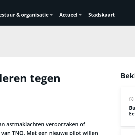
estuur & organisatie
Actueel
Stadskaart
ileren tegen
Bek
Bu
Ee
kan astmaklachten veroorzaken of
k van TNO. Met een nieuwe pilot willen