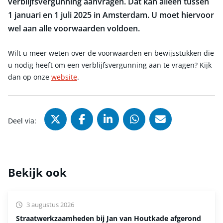
verblijfsvergunning aanvragen. Dat kan alleen tussen
1 januari en 1 juli 2025 in Amsterdam. U moet hiervoor
wel aan alle voorwaarden voldoen.
Wilt u meer weten over de voorwaarden en bewijsstukken die
u nodig heeft om een verblijfsvergunning aan te vragen? Kijk
dan op onze
website
.
Deel via X (Twitter), opent in nie
Deel via Facebook, opent in
Deel via LinkedIn, ope
Deel via WhatsAp
Deel via Mai
Deel via:
Bekijk ook
3 augustus 2026
Straatwerkzaamheden bij Jan van Houtkade afgerond