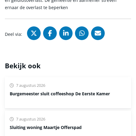
en geluidsoverlast. De gemeente en aannemer streven
ernaar de overlast te beperken
Deel via X (Twitter), opent in nie
Deel via Facebook, opent in
Deel via LinkedIn, ope
Deel via WhatsAp
Deel via Mai
Deel via:
Bekijk ook
7 augustus 2026
Burgemeester sluit coffeeshop De Eerste Kamer
7 augustus 2026
Sluiting woning Maartje Offerspad