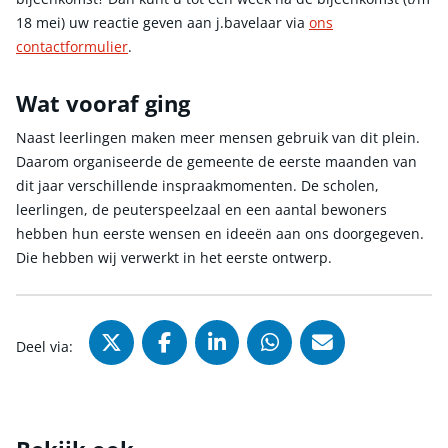
18 mei) uw reactie geven aan j.bavelaar via
ons
contactformulier
.
Wat vooraf ging
Naast leerlingen maken meer mensen gebruik van dit plein.
Daarom organiseerde de gemeente de eerste maanden van
dit jaar verschillende inspraakmomenten. De scholen,
leerlingen, de peuterspeelzaal en een aantal bewoners
hebben hun eerste wensen en ideeën aan ons doorgegeven.
Die hebben wij verwerkt in het eerste ontwerp.
Deel via X (Twitter), opent in nie
Deel via Facebook, opent in
Deel via LinkedIn, ope
Deel via WhatsAp
Deel via Mai
Deel via: