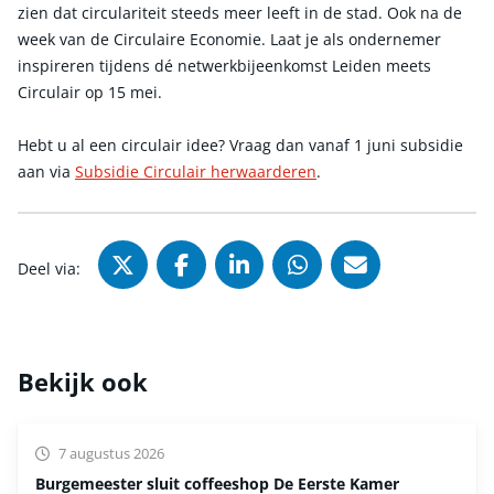
zien dat circulariteit steeds meer leeft in de stad. Ook na de
week van de Circulaire Economie. Laat je als ondernemer
inspireren tijdens dé netwerkbijeenkomst Leiden meets
Circulair op 15 mei.
Hebt u al een circulair idee? Vraag dan vanaf 1 juni subsidie
aan via
Subsidie Circulair herwaarderen
.
Deel via X (Twitter), opent in nie
Deel via Facebook, opent in
Deel via LinkedIn, ope
Deel via WhatsAp
Deel via Mai
Deel via:
Bekijk ook
7 augustus 2026
Burgemeester sluit coffeeshop De Eerste Kamer