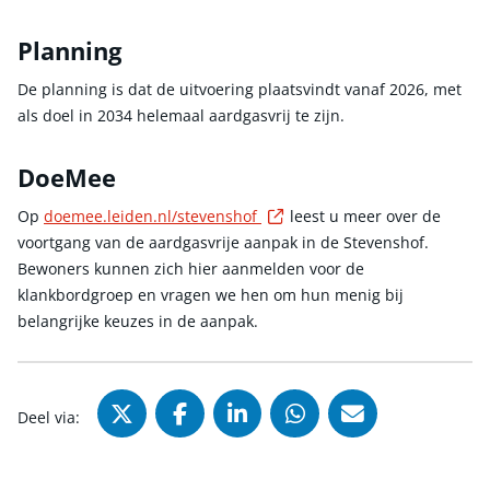
Planning
De planning is dat de uitvoering plaatsvindt vanaf 2026, met
als doel in 2034 helemaal aardgasvrij te zijn.
DoeMee
Externe link
Op
doemee.leiden.nl/stevenshof
leest u meer over de
voortgang van de aardgasvrije aanpak in de Stevenshof.
Bewoners kunnen zich hier aanmelden voor de
klankbordgroep en vragen we hen om hun menig bij
belangrijke keuzes in de aanpak.
Deel via X (Twitter), opent in nie
Deel via Facebook, opent in
Deel via LinkedIn, ope
Deel via WhatsAp
Deel via Mai
Deel via: