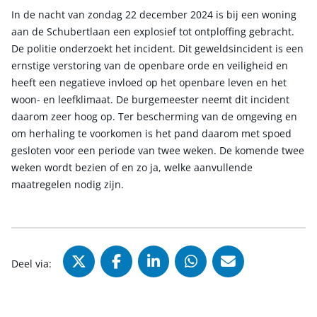
In de nacht van zondag 22 december 2024 is bij een woning
aan de Schubertlaan een explosief tot ontploffing gebracht.
De politie onderzoekt het incident. Dit geweldsincident is een
ernstige verstoring van de openbare orde en veiligheid en
heeft een negatieve invloed op het openbare leven en het
woon- en leefklimaat. De burgemeester neemt dit incident
daarom zeer hoog op. Ter bescherming van de omgeving en
om herhaling te voorkomen is het pand daarom met spoed
gesloten voor een periode van twee weken. De komende twee
weken wordt bezien of en zo ja, welke aanvullende
maatregelen nodig zijn.
Deel via X (Twitter), opent in nie
Deel via Facebook, opent in
Deel via LinkedIn, ope
Deel via WhatsAp
Deel via Mai
Deel via: