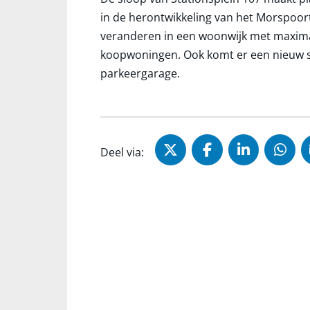
in de herontwikkeling van het Morspoort
veranderen in een woonwijk met maximaa
koopwoningen. Ook komt er een nieuw 
parkeergarage.
Deel via X (Twitter)
Deel via Faceb
Deel via 
Dee
Deel via: