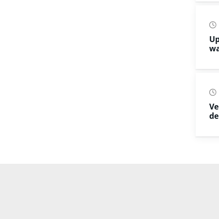
Up
wa
Ve
de