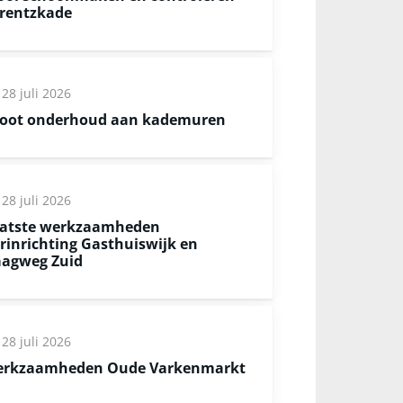
rentzkade
28 juli 2026
oot onderhoud aan kademuren
28 juli 2026
atste werkzaamheden
rinrichting Gasthuiswijk en
agweg Zuid
28 juli 2026
rkzaamheden Oude Varkenmarkt