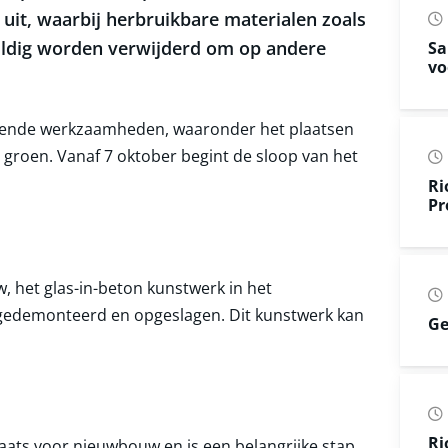
 uit, waarbij herbruikbare materialen zoals
uldig worden verwijderd om op andere
Sa
vo
dende werkzaamheden, waaronder het plaatsen
groen. Vanaf 7 oktober begint de sloop van het
Ri
Pr
, het glas-in-beton kunstwerk in het
 gedemonteerd en opgeslagen. Dit kunstwerk kan
Ge
Ri
aats voor nieuwbouw en is een belangrijke stap