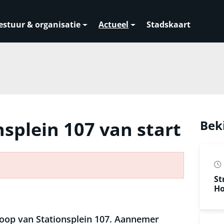
estuur & organisatie
Actueel
Stadskaart
nsplein 107 van start
Bek
St
Ho
oop van Stationsplein 107. Aannemer