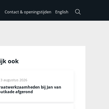
Contact & openingstijden
English
Zoeken
ijk ook
3 augustus 2026
raatwerkzaamheden bij Jan van
utkade afgerond