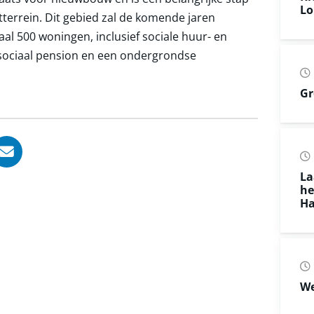
Lo
terrein. Dit gebied zal de komende jaren
l 500 woningen, inclusief sociale huur- en
sociaal pension en een ondergrondse
Gr
, opent in nieuw tabblad
ook, opent in nieuw tabblad
LinkedIn, opent in nieuw tabblad
l via WhatsApp, opent in nieuw tabblad
Deel via Mail, opent in nieuw tabblad
La
he
Ha
We