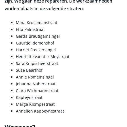
zijn. We gaan deze repareren. De werkzaamheden
vinden plaats in de volgende straten:
Mina Krusemanstraat
Etta Palmstraat
Gerda Brautigamsingel
Guurtje Riemenshof
Harriët Freezersingel
Henriëtte van der Meystraat
Sara Knipscheerstraat
Suze Baarthof
Annie Romeinsingel
Johanna Naberstraat
Clara Wichmannstraat
Kapteynstraat
Marga Klompéstraat
Annelien Kappeynestraat