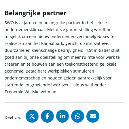
Belangrijke partner
SWO is al jaren een belangrijke partner in het Leidse
ondernemersklimaat. Met deze garantstelling wordt het
mogelijk om een nieuw ondernemersverzamelgebouw te
realiseren aan het Kanaalpark, gericht op innovatieve,
duurzame en kleinschalige bedrijvigheid. “Dit initiatief sluit
goed aan bij onze doelstelling om meer ruimte voor werk te
creëren en te bouwen aan een toekomstbestendige lokale
economie. Betaalbare werkplekken stimuleren
ondernemerschap en houden Leiden aantrekkelijk voor
startende en groeiende bedrijven,” aldus wethouder
Economie Wietske Veltman.
Deel via X (Twitter), opent in nie
Deel via Facebook, opent in
Deel via LinkedIn, ope
Deel via WhatsAp
Deel via Mai
Deel via: