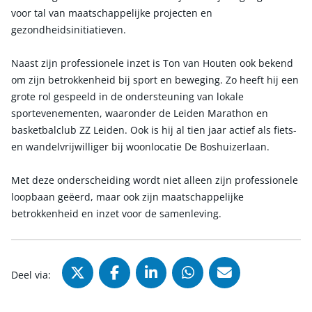
voor tal van maatschappelijke projecten en
gezondheidsinitiatieven.
Naast zijn professionele inzet is Ton van Houten ook bekend
om zijn betrokkenheid bij sport en beweging. Zo heeft hij een
grote rol gespeeld in de ondersteuning van lokale
sportevenementen, waaronder de Leiden Marathon en
basketbalclub ZZ Leiden. Ook is hij al tien jaar actief als fiets-
en wandelvrijwilliger bij woonlocatie De Boshuizerlaan.
Met deze onderscheiding wordt niet alleen zijn professionele
loopbaan geëerd, maar ook zijn maatschappelijke
betrokkenheid en inzet voor de samenleving.
Deel via X (Twitter), opent in nie
Deel via Facebook, opent in
Deel via LinkedIn, ope
Deel via WhatsAp
Deel via Mai
Deel via: