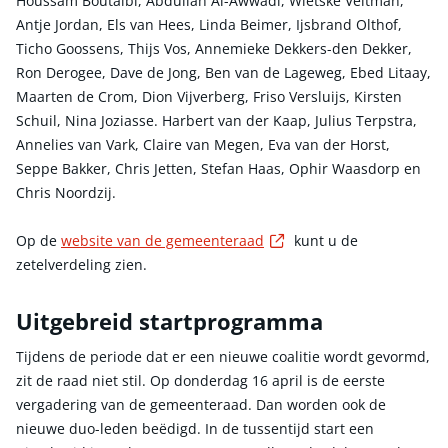
Houssam Boutaïbi, Abdullah Al-Awwadi, Wietske Veltman,
Antje Jordan, Els van Hees, Linda Beimer, Ijsbrand Olthof,
Ticho Goossens, Thijs Vos, Annemieke Dekkers-den Dekker,
Ron Derogee, Dave de Jong, Ben van de Lageweg, Ebed Litaay,
Maarten de Crom, Dion Vijverberg, Friso Versluijs, Kirsten
Schuil, Nina Joziasse. Harbert van der Kaap, Julius Terpstra,
Annelies van Vark, Claire van Megen, Eva van der Horst,
Seppe Bakker, Chris Jetten, Stefan Haas, Ophir Waasdorp en
Chris Noordzij.
Externe link
Op de
website van de gemeenteraad
kunt u de
zetelverdeling zien.
Uitgebreid startprogramma
Tijdens de periode dat er een nieuwe coalitie wordt gevormd,
zit de raad niet stil. Op donderdag 16 april is de eerste
vergadering van de gemeenteraad. Dan worden ook de
nieuwe duo-leden beëdigd. In de tussentijd start een