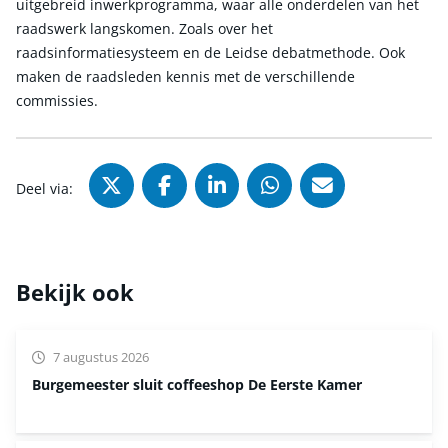
uitgebreid inwerkprogramma, waar alle onderdelen van het
raadswerk langskomen. Zoals over het
raadsinformatiesysteem en de Leidse debatmethode. Ook
maken de raadsleden kennis met de verschillende
commissies.
Deel via X (Twitter), opent in nie
Deel via Facebook, opent in
Deel via LinkedIn, ope
Deel via WhatsAp
Deel via Mai
Deel via:
Bekijk ook
7 augustus 2026
Burgemeester sluit coffeeshop De Eerste Kamer