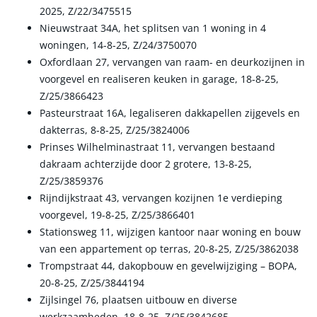
2025, Z/22/3475515
Nieuwstraat 34A, het splitsen van 1 woning in 4
woningen, 14-8-25, Z/24/3750070
Oxfordlaan 27, vervangen van raam- en deurkozijnen in
voorgevel en realiseren keuken in garage, 18-8-25,
Z/25/3866423
Pasteurstraat 16A, legaliseren dakkapellen zijgevels en
dakterras, 8-8-25, Z/25/3824006
Prinses Wilhelminastraat 11, vervangen bestaand
dakraam achterzijde door 2 grotere, 13-8-25,
Z/25/3859376
Rijndijkstraat 43, vervangen kozijnen 1e verdieping
voorgevel, 19-8-25, Z/25/3866401
Stationsweg 11, wijzigen kantoor naar woning en bouw
van een appartement op terras, 20-8-25, Z/25/3862038
Trompstraat 44, dakopbouw en gevelwijziging – BOPA,
20-8-25, Z/25/3844194
Zijlsingel 76, plaatsen uitbouw en diverse
werkzaamheden, 18-8-25, Z/25/3842685