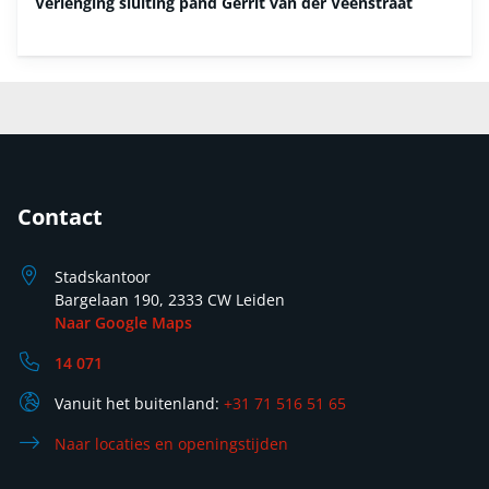
Verlenging sluiting pand Gerrit van der Veenstraat
Contact
Stadskantoor
Bargelaan 190, 2333 CW Leiden
Naar Google Maps
14 071
Vanuit het buitenland:
+31 71 516 51 65
Naar locaties en openingstijden