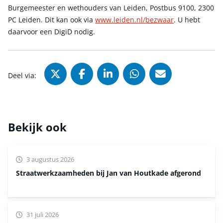
Burgemeester en wethouders van Leiden, Postbus 9100, 2300
PC Leiden. Dit kan ook via
www.leiden.nl/bezwaar
. U hebt
daarvoor een DigiD nodig.
Deel via X (Twitter), opent in nie
Deel via Facebook, opent in
Deel via LinkedIn, ope
Deel via WhatsAp
Deel via Mai
Deel via:
Bekijk ook
3 augustus 2026
Straatwerkzaamheden bij Jan van Houtkade afgerond
31 juli 2026