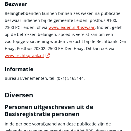
Bezwaar
Belanghebbenden kunnen binnen zes weken na publicatie
bezwaar indienen bij de gemeente Leiden, postbus 9100,
2300 PC Leiden, of via
www.leiden.nl/bezwaar
. Indien, gelet
op de betrokken belangen, spoed is vereist kan om een
voorlopige voorziening worden verzocht bij de Rechtbank Den
Haag. Postbus 20302, 2500 EH Den Haag. Dit kan ook via
Externe link
www.rechtspraak.nl
.
Informatie
Bureau Evenementen, tel. (071) 5165144.
Diversen
Personen uitgeschreven uit de
Basisregistratie personen
In de periode voorafgaand aan deze publicatie zijn de
volgende personen op grond van de Wet BRP uitgeschreven