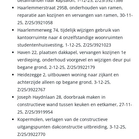
detailhandel naar kapsalon, 1-12-25, Z/25/3921386
Haarlemmerstraat 295B, onderhouden van ramen,
reparatie aan kozijnen en vervangen van ramen, 30-11-
25, Z/25/3921058
Haarlemmerweg 74, tijdelijk wijzigen gebruik van
kantoorruimte naar 4 onzelfstandige woonruimten
studentenhuisvesting, 1-12-25, Z/25/3921023
Haven 22, plaatsen dakkapel, vervangen kozijnen 1e
verdieping, onderhoud voorgevel en wijzigen deur pui
begane grond, 2-12-25, Z/25/3922179
Heidezegge 2, uitbouwen woning naar zijkant en
achterzijde alleen op begane grond, 3-12-25,
Z/25/3922767
Joseph Haydnlaan 28, doorbraak maken in
constructieve wand tussen keuken en eetkamer, 27-11-
25, Z/25/3919954
Kopermolen, verlagen van de constructieve
uitgangspunten dakconstructie uitbreiding, 3-12-25,
Z/25/3922770