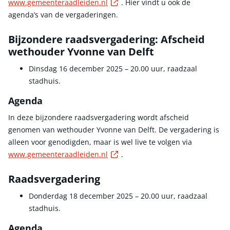
Externe link
www.gemeenteraadleiden.nl
. Hier vindt u ook de
agenda’s van de vergaderingen.
Bijzondere raadsvergadering: Afscheid
wethouder Yvonne van Delft
Dinsdag 16 december 2025 – 20.00 uur, raadzaal
stadhuis.
Agenda
In deze bijzondere raadsvergadering wordt afscheid
genomen van wethouder Yvonne van Delft. De vergadering is
alleen voor genodigden, maar is wel live te volgen via
Externe link
www.gemeenteraadleiden.nl
.
Raadsvergadering
Donderdag 18 december 2025 – 20.00 uur, raadzaal
stadhuis.
Agenda