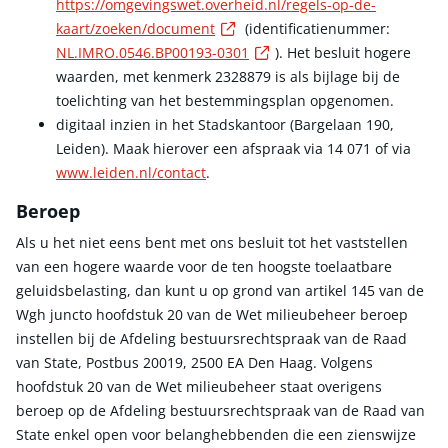
https://omgevingswet.overheid.nl/regels-op-de-
Externe link
kaart/zoeken/document
(identificatienummer:
Externe link
NL.IMRO.0546.BP00193-0301
). Het besluit hogere
waarden, met kenmerk 2328879 is als bijlage bij de
toelichting van het bestemmingsplan opgenomen.
digitaal inzien in het Stadskantoor (Bargelaan 190,
Leiden). Maak hierover een afspraak via 14 071 of via
www.leiden.nl/contact
.
Beroep
Als u het niet eens bent met ons besluit tot het vaststellen
van een hogere waarde voor de ten hoogste toelaatbare
geluidsbelasting, dan kunt u op grond van artikel 145 van de
Wgh juncto hoofdstuk 20 van de Wet milieubeheer beroep
instellen bij de Afdeling bestuursrechtspraak van de Raad
van State, Postbus 20019, 2500 EA Den Haag. Volgens
hoofdstuk 20 van de Wet milieubeheer staat overigens
beroep op de Afdeling bestuursrechtspraak van de Raad van
State enkel open voor belanghebbenden die een zienswijze