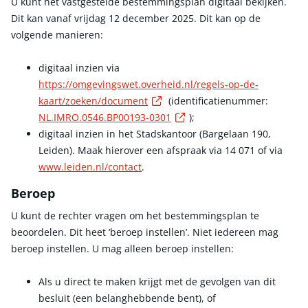
U kunt het vastgestelde bestemmingsplan digitaal bekijken.
Dit kan vanaf vrijdag 12 december 2025. Dit kan op de
volgende manieren:
digitaal inzien via
https://omgevingswet.overheid.nl/regels-op-de-
Externe link
kaart/zoeken/document
(identificatienummer:
Externe link
NL.IMRO.0546.BP00193-0301
);
digitaal inzien in het Stadskantoor (Bargelaan 190,
Leiden). Maak hierover een afspraak via 14 071 of via
www.leiden.nl/contact
.
Beroep
U kunt de rechter vragen om het bestemmingsplan te
beoordelen. Dit heet ‘beroep instellen’. Niet iedereen mag
beroep instellen. U mag alleen beroep instellen:
Als u direct te maken krijgt met de gevolgen van dit
besluit (een belanghebbende bent), of