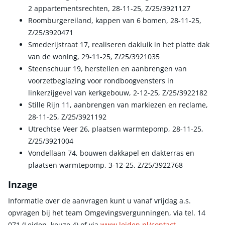
2 appartementsrechten, 28-11-25, Z/25/3921127
Roomburgereiland, kappen van 6 bomen, 28-11-25,
Z/25/3920471
Smederijstraat 17, realiseren dakluik in het platte dak
van de woning, 29-11-25, Z/25/3921035
Steenschuur 19, herstellen en aanbrengen van
voorzetbeglazing voor rondboogvensters in
linkerzijgevel van kerkgebouw, 2-12-25, Z/25/3922182
Stille Rijn 11, aanbrengen van markiezen en reclame,
28-11-25, Z/25/3921192
Utrechtse Veer 26, plaatsen warmtepomp, 28-11-25,
Z/25/3921004
Vondellaan 74, bouwen dakkapel en dakterras en
plaatsen warmtepomp, 3-12-25, Z/25/3922768
Inzage
Informatie over de aanvragen kunt u vanaf vrijdag a.s.
opvragen bij het team Omgevingsvergunningen, via tel. 14
071 (Leiden, keuze 4) of via
www.leiden.nl/contact
.