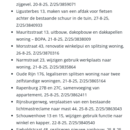
zijgevel, 20-8-25, Z/25/3859071
Ligusterbes 13, maken van een afdak voor fietsen
achter de bestaande schuur in de tuin, 27-8-25,
Z/25/3840933
Mauritsstraat 13, uitbouw, dakopbouw en dakkapellen
woning – BOPA, 21-8-25, Z/25/3838009
Morsstraat 43, renovatie winkelpui en splitsing woning,
26-8-25, Z/25/3870316
Narmstraat 23, wijzigen gebruik werkplaats naar
woning, 21-8-25, Z/25/3835864
Oude Rijn 176, legaliseren splitsen woning naar twee
zelfstandige woningen, 21-8-25, Z/25/3865164
Rapenburg 27B en 27C, samenvoeging van
appartement, 25-8-25, Z/25/3862411
Rijnsburgerweg, verplaatsen van een bestaande
lichtmastreclame naar mast 44, 25-8-25, Z/25/3863043
Schouwenhove 13 en 15, wijzigen gebruik functie naar
winkel en kapper, 22-8-25, Z/25/3840540
Sieboldstraat 48, realiseren nieuwe aanbouw, 25-8-25,