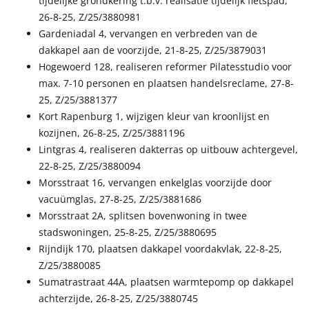
tijdelijke grondkering t.b.v. realisatie tijdelijk fietspad,
26-8-25, Z/25/3880981
Gardeniadal 4, vervangen en verbreden van de
dakkapel aan de voorzijde, 21-8-25, Z/25/3879031
Hogewoerd 128, realiseren reformer Pilatesstudio voor
max. 7-10 personen en plaatsen handelsreclame, 27-8-
25, Z/25/3881377
Kort Rapenburg 1, wijzigen kleur van kroonlijst en
kozijnen, 26-8-25, Z/25/3881196
Lintgras 4, realiseren dakterras op uitbouw achtergevel,
22-8-25, Z/25/3880094
Morsstraat 16, vervangen enkelglas voorzijde door
vacuümglas, 27-8-25, Z/25/3881686
Morsstraat 2A, splitsen bovenwoning in twee
stadswoningen, 25-8-25, Z/25/3880695
Rijndijk 170, plaatsen dakkapel voordakvlak, 22-8-25,
Z/25/3880085
Sumatrastraat 44A, plaatsen warmtepomp op dakkapel
achterzijde, 26-8-25, Z/25/3880745