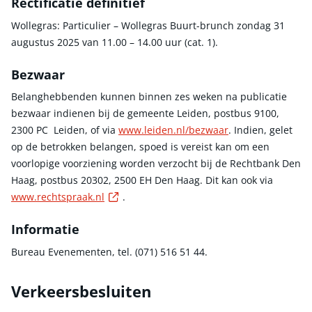
Rectificatie definitief
Wollegras: Particulier – Wollegras Buurt-brunch zondag 31
augustus 2025 van 11.00 – 14.00 uur (cat. 1).
Bezwaar
Belanghebbenden kunnen binnen zes weken na publicatie
bezwaar indienen bij de gemeente Leiden, postbus 9100,
2300 PC Leiden, of via
www.leiden.nl/bezwaar
. Indien, gelet
op de betrokken belangen, spoed is vereist kan om een
voorlopige voorziening worden verzocht bij de Rechtbank Den
Haag, postbus 20302, 2500 EH Den Haag. Dit kan ook via
Externe link
www.rechtspraak.nl
.
Informatie
Bureau Evenementen, tel. (071) 516 51 44.
Verkeersbesluiten