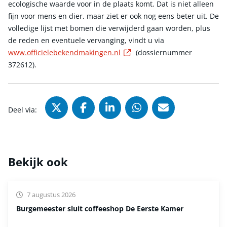
ecologische waarde voor in de plaats komt. Dat is niet alleen
fijn voor mens en dier, maar ziet er ook nog eens beter uit. De
volledige lijst met bomen die verwijderd gaan worden, plus
de reden en eventuele vervanging, vindt u via
Externe link
www.officielebekendmakingen.nl
(dossiernummer
372612).
Deel via X (Twitter), opent in nie
Deel via Facebook, opent in
Deel via LinkedIn, ope
Deel via WhatsAp
Deel via Mai
Deel via:
Bekijk ook
7 augustus 2026
Burgemeester sluit coffeeshop De Eerste Kamer