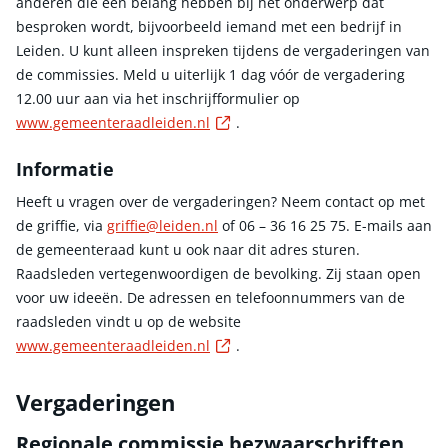
anderen die een belang hebben bij het onderwerp dat
besproken wordt, bijvoorbeeld iemand met een bedrijf in
Leiden. U kunt alleen inspreken tijdens de vergaderingen van
de commissies. Meld u uiterlijk 1 dag vóór de vergadering
12.00 uur aan via het inschrijfformulier op
Externe link
www.gemeenteraadleiden.nl
.
Informatie
Heeft u vragen over de vergaderingen? Neem contact op met
de griffie, via
griffie@leiden.nl
of 06 – 36 16 25 75. E-mails aan
de gemeenteraad kunt u ook naar dit adres sturen.
Raadsleden vertegenwoordigen de bevolking. Zij staan open
voor uw ideeën. De adressen en telefoonnummers van de
raadsleden vindt u op de website
Externe link
www.gemeenteraadleiden.nl
.
Vergaderingen
Regionale commissie bezwaarschriften