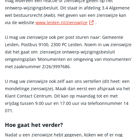
mag iedereen een reactie of zienswijze geven op het
ontwerp-wijzigingsbesluit. Dit staat in afdeling 3.4 Algemene
wet bestuursrecht (Awb). Het geven van een zienswijze kan
Externe link
via de website
www.leiden.nl/zienswijze
.
U mag uw zienswijze ook per post sturen naar: Gemeente
Leiden, Postbus 9100, 2300 PC Leiden. Noem in uw zienswijze
dat het gaat om: zienswijze ontwerp-wijzigingsbesluit
omgevingsplan ‘Monumenten en omgeving van monumenten’
met zaaknummer Z/26/3997686.
U mag uw zienswijze ook zelf aan ons vertellen (dit heet: een
mondelinge zienswijze). Maak dan eerst een afspraak via het
Klant Contact Centrum. Dit kan op maandag tot en met
vrijdag tussen 9.00 uur en 17.00 uur via telefoonnummer 14
071.
Hoe gaat het verder?
Nadat u een zienswijze hebt gegeven, kijken we of er nog