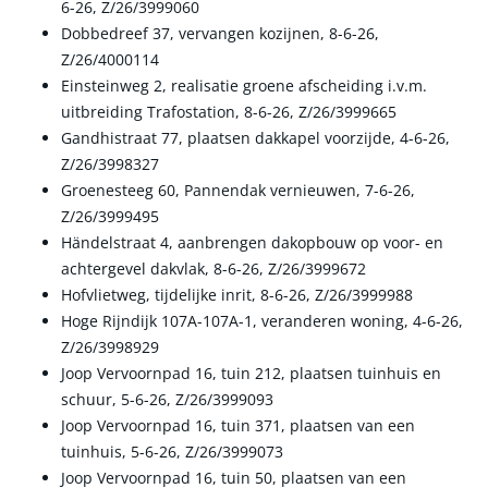
6-26, Z/26/3999060
Dobbedreef 37, vervangen kozijnen, 8-6-26,
Z/26/4000114
Einsteinweg 2, realisatie groene afscheiding i.v.m.
uitbreiding Trafostation, 8-6-26, Z/26/3999665
Gandhistraat 77, plaatsen dakkapel voorzijde, 4-6-26,
Z/26/3998327
Groenesteeg 60, Pannendak vernieuwen, 7-6-26,
Z/26/3999495
Händelstraat 4, aanbrengen dakopbouw op voor- en
achtergevel dakvlak, 8-6-26, Z/26/3999672
Hofvlietweg, tijdelijke inrit, 8-6-26, Z/26/3999988
Hoge Rijndijk 107A-107A-1, veranderen woning, 4-6-26,
Z/26/3998929
Joop Vervoornpad 16, tuin 212, plaatsen tuinhuis en
schuur, 5-6-26, Z/26/3999093
Joop Vervoornpad 16, tuin 371, plaatsen van een
tuinhuis, 5-6-26, Z/26/3999073
Joop Vervoornpad 16, tuin 50, plaatsen van een