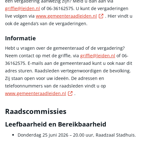
een vergadering aanwezig zijn? Meld u dan aan via
griffie@leiden.nl
of 06-36162575. U kunt de vergaderingen
Externe link
live volgen via
www.gemeenteraadleiden.nl
. Hier vindt u
ook de agenda’s van de vergaderingen.
Informatie
Hebt u vragen over de gemeenteraad of de vergadering?
Neem contact op met de griffie, via
griffie@leiden.nl
of 06-
36162575. E-mails aan de gemeenteraad kunt u ook naar dit
adres sturen. Raadsleden vertegenwoordigen de bevolking.
Zij staan open voor uw ideeën. De adressen en
telefoonnummers van de raadsleden vindt u op
Externe link
www.gemeenteraadleiden.nl
.
Raadscommissies
Leefbaarheid en Bereikbaarheid
Donderdag 25 juni 2026 – 20.00 uur, Raadzaal Stadhuis.