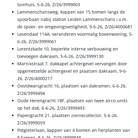
tuinhuis, 5-6-26, Z/26/3999003
Lammenschansweg, kappen van 15 bomen langs de
spoorbaan nabij station Leiden Lammenschans i.v.m.
de spoor- en omgevingsveiligheid, 9-6-26, Z/26/4000681
Levendaal 114A, veranderen voormalig bovenwoning, 5-
6-26, Z/26/3999061
Lorentzkade 10, beperkte interne verbouwing en
toevoegen dakraam, 5-6-26, Z/26/3999130
Marnixstraat 7, dakkapel achtergevel vervangen door
opgemetselde achtergevel en plaatsen dakraam, 9-6-
26, Z/26/4000217
Oostdwarsgracht 16, plaatsen van dakramen, 6-6-26,
Z/26/3999494
Oude Herengracht 18F, plaatsen van twee airco-units
op het dak, 6-6-26, Z/26/3999493
Papengracht 21, plaatsen zonnecollector, 5-6-26,
Z/26/3999059
Potgieterlaan, kappen van 4 bomen en herplanten van
8 bomen, 8-6-26, Z/26/3999838