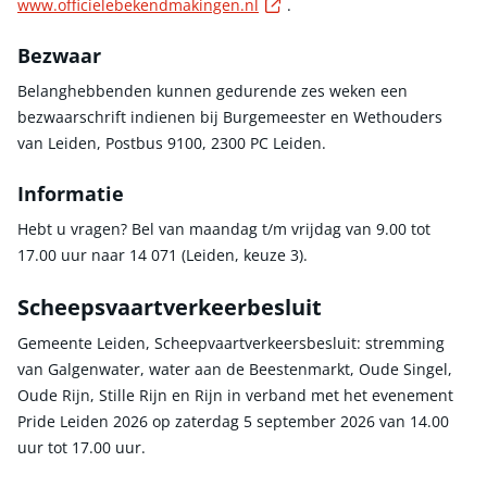
Externe link
www.officielebekendmakingen.nl
.
Bezwaar
Belanghebbenden kunnen gedurende zes weken een
bezwaarschrift indienen bij Burgemeester en Wethouders
van Leiden, Postbus 9100, 2300 PC Leiden.
Informatie
Hebt u vragen? Bel van maandag t/m vrijdag van 9.00 tot
17.00 uur naar 14 071 (Leiden, keuze 3).
Scheepsvaartverkeerbesluit
Gemeente Leiden, Scheepvaartverkeersbesluit: stremming
van Galgenwater, water aan de Beestenmarkt, Oude Singel,
Oude Rijn, Stille Rijn en Rijn in verband met het evenement
Pride Leiden 2026 op zaterdag 5 september 2026 van 14.00
uur tot 17.00 uur.