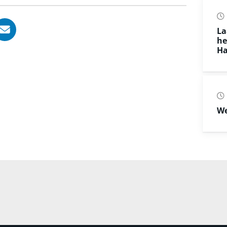
, opent in nieuw tabblad
ook, opent in nieuw tabblad
LinkedIn, opent in nieuw tabblad
l via WhatsApp, opent in nieuw tabblad
Deel via Mail, opent in nieuw tabblad
La
he
Ha
We