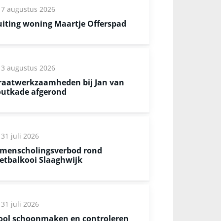
7 augustus 2026
uiting woning Maartje Offerspad
3 augustus 2026
raatwerkzaamheden bij Jan van
utkade afgerond
31 juli 2026
menscholingsverbod rond
etbalkooi Slaaghwijk
31 juli 2026
ool schoonmaken en controleren